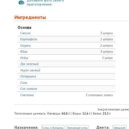
Добавить фото своего
приготовления
Ингредиенты
Основа
Свекла
3 штуки
Картофель
1 штука
Огурец
2 штуки
Яйцо
3 штуки
Редис
5 штук
Лук зеленый
Укроп свежий
Петрушка
Соль
Сок лимона
Сметана
3 столовые ложки
Энергетическая ценно
Питательная ценность: Углеводы:
60,8
г
| Жиры:
12,6
г
| Белки:
25,3
г
Назначения:
Диета:
Супы и бульоны
Холодные супы
Овощная