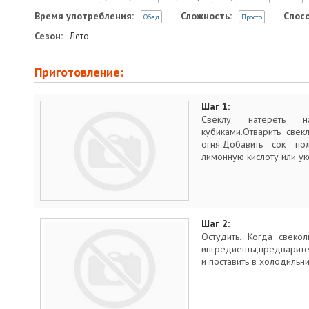
Время употребления:
Сложность:
Спосо
Обед
Просто
Сезон:
Лето
Приготовление:
Шаг 1:
Свеклу натереть на
кубиками.Отварить свек
огня.Добавить сок по
лимонную кислоту или ук
Шаг 2:
Остудить. Когда свекол
ингредиенты,предварите
и поставить в холодильн