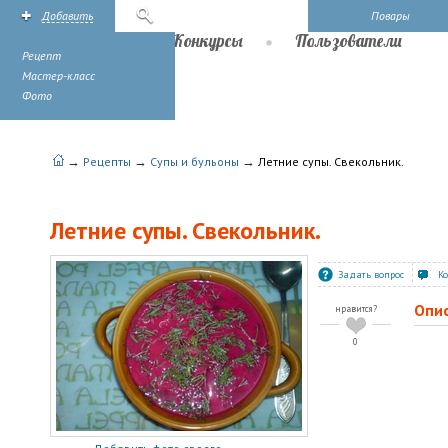
Добавить
Поиск
Повары
Рецепты
Конкурсы
Пользователи
Рецепт
Мастер-класс
Фото
→
→
→
Рецепты
Супы и бульоны
Летние супы. Свекольник.
Летние супы. Свекольник.
Задать вопрос
К
Опи
нравится?
0