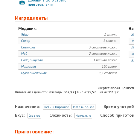
Добавить фото своего
приготовления
Ингредиенты
Медовик:
На
Яйцо
1 штука
Ж
Сахар
1 стакан
Т
Сметана
3 столовые ложки
Й
Мед
2 столовые ложки
Ж
Сода, пищевая
1 чайная ложка
В
Маргарин
150 грамм
Мука пшеничная
1,5 стакана
Энергетическая ценност
Питательная ценность: Углеводы:
332,9
г
| Жиры:
95,5
г
| Белки:
111,9
г
Назначения:
Время употреб
Торты и Пирожное
Торт с выпечкой
Вкус:
Сложность:
Способ приготов
Сладкое
Нормально
Приготовление: