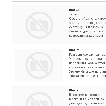
Шаг 1:
Тесто.
Стереть яйца с сахаро
Замесить тесто.(тесто
сметаны). Выложить в
температуры духовки.
разрезать на две части.
Шаг 2:
Развести желе,в пол но
Уложить одну полов
небольшим количеством
коржей и крема залепи
Это что бы желе не впит
дно.Заливаем охлажденн
Шаг 3:
В это время готовим т
в соке..и на медленном
доводим до кипения,Но