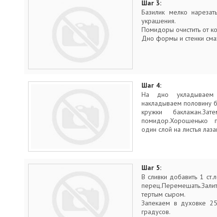
Шаг 3:
Базилик мелко нарезать
украшения.
Помидоры очистить от к
Дно формы и стенки сма
Шаг 4:
На дно укладываем 
накладываем половину б
кружки баклажан.За
помидор.Хорошенько 
один слой на листья лаз
Шаг 5:
В сливки добавить 1 ст.
перец.Перемешать.За
тертым сыром.
Запекаем в духовке 25
градусов.