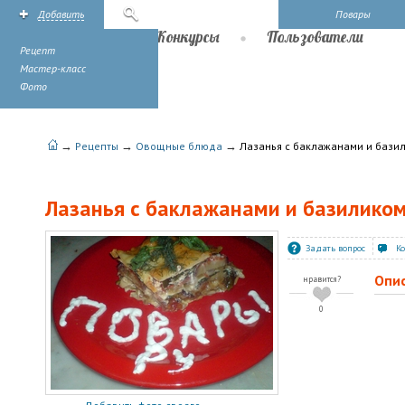
Добавить
Поиск
Повары
Рецепты
Конкурсы
Пользователи
Рецепт
Мастер-класс
Фото
→
→
→
Рецепты
Овощные блюда
Лазанья с баклажанами и бази
Лазанья с баклажанами и базилико
Задать вопрос
К
Опи
нравится?
0