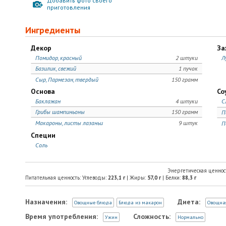
Добавить фото своего
приготовления
Ингредиенты
Декор
За
Помидор, красный
2 штуки
Л
Базилик, свежий
1 пучок
Сыр, Пармезан, твердый
150 грамм
Основа
Со
Баклажан
4 штуки
С
Грибы шампиньоны
150 грамм
П
Макароны, листы лазаньи
9 штук
П
Специи
Соль
Энергетическая ценнос
Питательная ценность: Углеводы:
223,1
г
| Жиры:
57,0
г
| Белки:
88,3
г
Назначения:
Диета:
Овощные блюда
Блюда из макарон
Овощна
Время употребления:
Сложность:
Ужин
Нормально