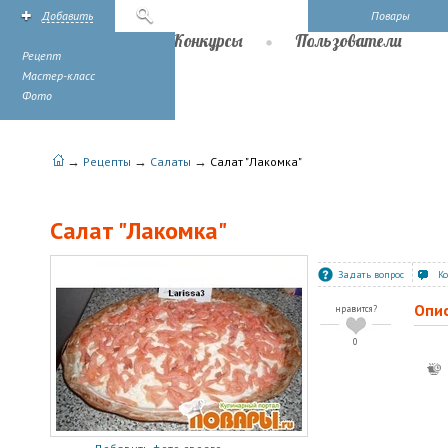
Добавить
Поиск
Повары
Рецепты
Конкурсы
Пользователи
Рецепт
Мастер-класс
Фото
→
→
→
Рецепты
Салаты
Салат "Лакомка"
Салат "Лакомка"
Задать вопрос
К
Опи
нравится?
0