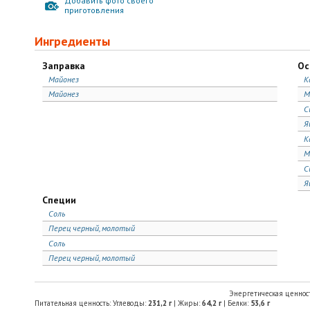
Добавить фото своего
приготовления
Ингредиенты
Заправка
Ос
Майонез
К
Майонез
М
С
Я
К
М
С
Я
Специи
Соль
Перец черный, молотый
Соль
Перец черный, молотый
Энергетическая ценнос
Питательная ценность: Углеводы:
231,2
г
| Жиры:
64,2
г
| Белки:
53,6
г