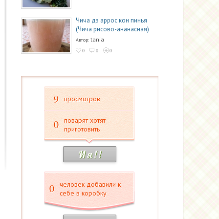
Чича дэ аррос кон пинья
(Чича рисово-ананасная)
tania
Автор:
0
0
0
9
просмотров
поварят хотят
0
приготовить
И я ! !
человек добавили к
0
себе в коробку