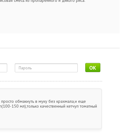
рисовая смесь из пропаренного и дикого риса.
OK
просто обмакнуть в муку без крахмала,и еще
уп(100-150 мл),только качественный кетчуп томатный