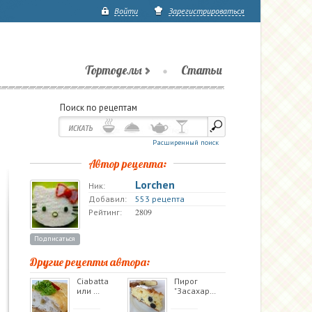
Войти
Зарегистрироваться
Тортоделы
Статьи
Поиск по рецептам
Расширенный поиск
Автор рецепта:
Lorchen
Ник:
Добавил:
553 рецепта
2809
Рейтинг:
Подписаться
Другие рецепты автора:
Ciabatta
Пирог
или …
"Засахар…