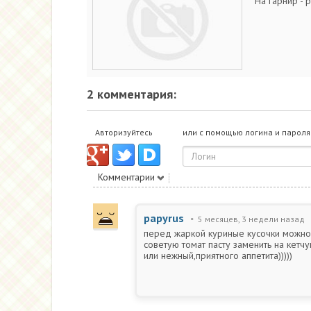
На гарнир - 
2 комментария:
Авторизуйтесь
или с помощью логина и пароля
Комментарии
papyrus
5 месяцев, 3 недели назад
перед жаркой куриные кусочки можно 
советую томат пасту заменить на кетч
или нежный,приятного аппетита)))))