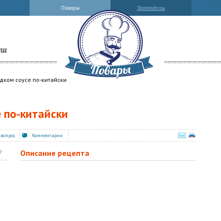
Повары
Тортоделы
ли
дком соусе по-китайски
 по-китайски
 вопрос
Комментарии
Описание рецепта
?