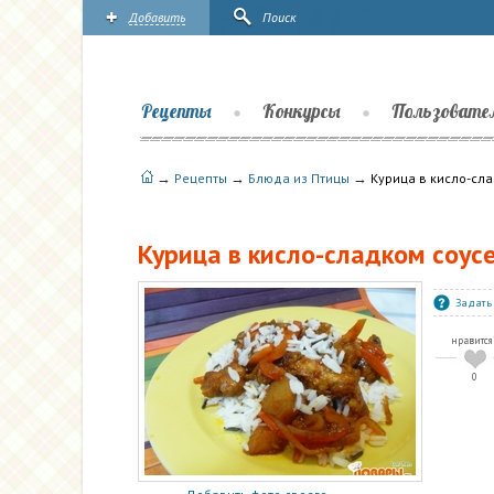
Добавить
Поиск
Рецепты
Конкурсы
Пользовате
→
→
→
Рецепты
Блюда из Птицы
Курица в кисло-сла
Курица в кисло-сладком соусе
Задать
нравится
0