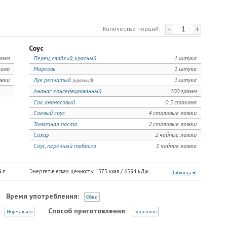
-
+
Количество порций:
Соус
рамм
Перец, сладкий, красный
1 штука
кана
Морковь
1 штука
ожки
Лук репчатый
1 штука
(красный)
Ананас консервированный
100 грамм
Сок ананасовый
0.5 стакана
Соевый соус
4 столовые ложки
Томатная паста
2 столовые ложки
Сахар
2 чайные ложки
Соус, перечный табаско
1 чайная ложка
6
г
Энергетическая ценность:
1575
ккал /
6594
кДж
Таблица
Время употребления:
Обед
Способ приготовления:
Нормально
Тушенное