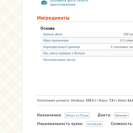
Добавить фото своего
приготовления
Ингредиенты
Основа
Курица, филе
500 г
Мука пшеничная
0.5 ста
Картофельный крахмал
3 столовые л
Рис, смесь черного и белого
Растительное масло
Питательная ценность: Углеводы:
329,3
г
| Жиры:
7,5
г
| Белки:
62,
Назначения:
Диета:
Блюда из Птицы
Белковая
Национальность кухни:
Сложность:
Китайская