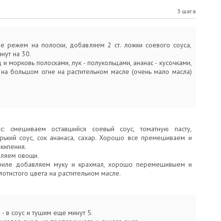
3 шага
е режем на полоски, добавляем 2 ст. ложки соевого соуса,
нут на 30.
и морковь полосками, лук - полукольцами, ананас - кусочками,
на большом огне на растительном масле (очень мало масла)
с: смешиваем оставшийся соевый соус, томатную пасту,
рький соус, сок ананаса, сахар. Хорошо все премешиваем и
кипения.
вляем овощи.
филе добавляем муку и крахмал, хорошо перемешивыем и
отистого цвета на растительном масле.
 - в соус и тушим еще минут 5.