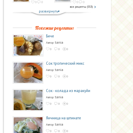
0
0
0
0
все рецепты (553)
развернуть
Похожие рецепты:
Биче
tania
Автор:
0
0
0
Сок тропический микс
tania
Автор:
0
0
0
Сок - колада из маракуйи
tania
Автор:
0
0
0
Яичница на шпинате
tania
Автор:
0
0
0