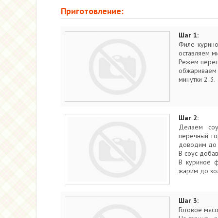
Приготовление:
Шаг 1:
Филе курино
оставляем ми
Режем перец 
обжариваем 
минутки 2-3.
Шаг 2:
Делаем соу
перечный го
доводим до 
В соус доба
В куриное 
жарим до зол
Шаг 3:
Готовое мясо