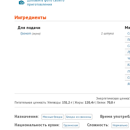
Добавить фото своего
приготовления
Ингредиенты
Для подачи
Мя
Гранат
1 штука
С
(зерна)
Г
С
Л
Ч
К
П
С
Я
Энергетическая ценнос
Питательная ценность: Углеводы:
151,2
г
| Жиры:
120,4
г
| Белки:
70,8
г
Назначения:
Время употреб
Мясные блюда
Блюда из свинины
Национальность кухни:
Сложность:
Грузинская
Нормально