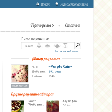
Войти
Зарегистрироваться
Тортоделы
Статьи
Поиск по рецептам
Расширенный поиск
Автор рецепта:
~PurpleRain~
Ник:
Добавил:
191 рецепт
1246
Рейтинг:
Подписаться
Другие рецепты автора:
Салат
Алу Кофта
“Любовни…
из р…