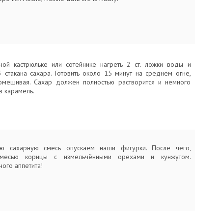
ной кастрюльке или сотейнике нагреть 2 ст. ложки воды и
3 стакана сахара. Готовить около 15 минут на среднем огне,
омешивая. Сахар должен полностью растворится и немного
в карамель.
ую сахарную смесь опускаем наши фигурки. После чего,
месью корицы с измельчёнными орехами и кунжутом.
ного аппетита!