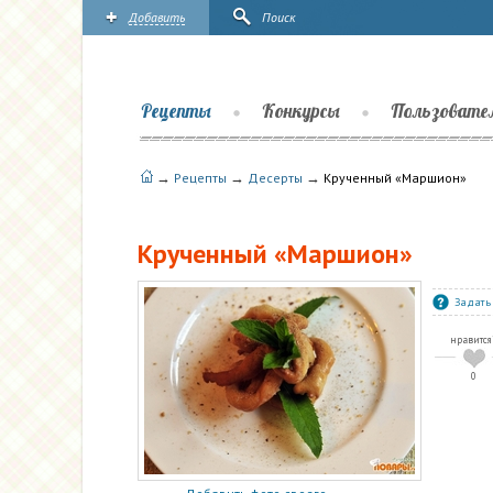
Добавить
Поиск
Рецепты
Конкурсы
Пользовате
→
→
→
Рецепты
Десерты
Крученный «Маршион»
Крученный «Маршион»
Задать
нравится
0