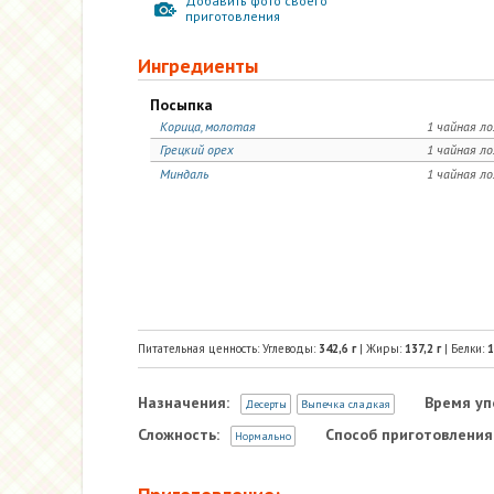
Добавить фото своего
приготовления
Ингредиенты
Посыпка
Корица, молотая
1 чайная л
Грецкий орех
1 чайная л
Миндаль
1 чайная л
Питательная ценность: Углеводы:
342,6
г
| Жиры:
137,2
г
| Белки:
1
Назначения:
Время уп
Десерты
Выпечка сладкая
Сложность:
Способ приготовления
Нормально