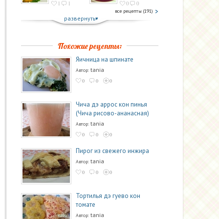
1
1
0
0
все рецепты (191)
развернуть
Похожие рецепты:
Яичница на шпинате
tania
Автор:
0
0
0
Чича дэ аррос кон пинья
(Чича рисово-ананасная)
tania
Автор:
0
0
0
Пирог из свежего инжира
tania
Автор:
0
0
0
Тортилья дэ гуево кон
томате
tania
Автор: