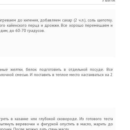
5 шагов
греваем до кипения, добавляем сахар (2 ч.л.), соль щепотку.
ого кайенского перца и дрожжи. Все хорошо перемешаем и
дим, до 60-70 градусов.
чные желтки, белок подготовить в отдельной посуде. Все
лочной смесью. И поставить в теплое место настаиваться на 2
греть в казанке или глубокой сковороде. Из готового теста
 вытянуть веревочки и фигуркой опустить в масло, жарить до
орочки. После, можно дать стечь маслу.