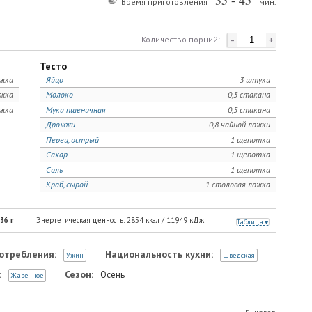
35 - 45
Время приготовления
мин.
-
+
Количество порций:
Тесто
ожка
Яйцо
3 штуки
ожка
Молоко
0,3 стакана
ожка
Мука пшеничная
0,5 стакана
Дрожжи
0,8 чайной ложки
Перец, острый
1 щепотка
Сахар
1 щепотка
Соль
1 щепотка
Краб, сырой
1 столовая ложка
36
г
Энергетическая ценность:
2854
ккал /
11949
кДж
Таблица
отребления:
Национальность кухни:
Ужин
Шведская
:
Сезон:
Осень
Жаренное