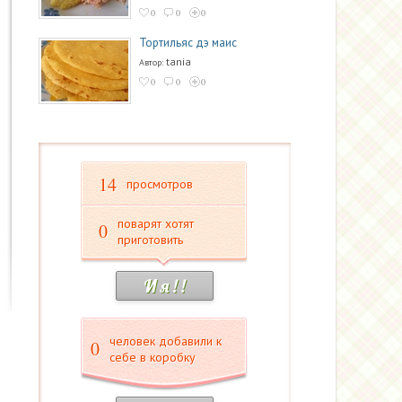
0
0
0
Тортильяс дэ маис
tania
Автор:
0
0
0
14
просмотров
поварят хотят
0
приготовить
И я ! !
человек добавили к
0
себе в коробку