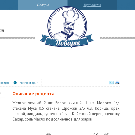
Повары
Тортоделы
ли
 вопрос
Комментарии
Описание рецепта
?
Желток яичный 2 шт. Белок яичный- 1 шт. Молоко 1\4
стакана Мука 0,5 стакана Дрожжи 2/3 ч.л. Корица, орех
лесной, миндаль, кунжут по 1 ч.л. Кайенский перец- щепотку
Сахар, соль Масло подсолнечное для жарки