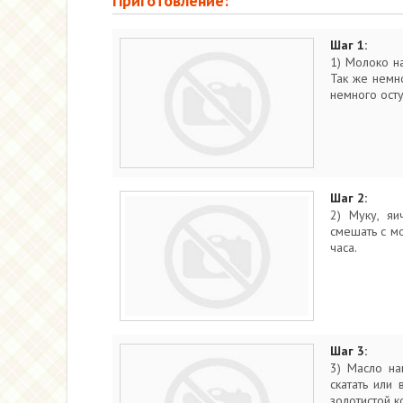
Приготовление:
Шаг 1:
1) Молоко на
Так же немн
немного осту
Шаг 2:
2) Муку, яи
смешать с мо
часа.
Шаг 3:
3) Масло на
скатать или
золотистой к