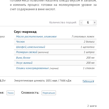
готовки мяса позволяет насытить блюдо вкусом и запахом,
и изменить процесс готовки на молекулярном уровне за
счет содержания в вине кислот.
-
+
Количество порций:
Соус-маринад
ука
Масло растительное, оливковое
7 столовых ложек
Чеснок
2 дольки
Шалфей, измельченный
1 щепотка
Розмарин свежий
1 штука
(веточка)
Вино, белое
200 мл
Уксус винный
200 мл
Оливки консервированные
1 стакан
(черные)
1,3
г
Энергетическая ценность:
1831
ккал /
7666
кДж
Таблица
ия:
Сложность:
Ужин
Нормально
2 шага