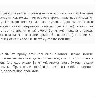
рции кролика. Разогреваем ол. масло с чесноком. Добавляем
марин. Как только почувствуете аромат трав, пара и кролику
ду. Поджариваем до легкого румянца. Добавляем стакан
ливаем вином, накрываем крышкой (не плотно) готовим на
не до испарения вина( около 15 минут), пришла очередь
уса, выливаем, накрываем крышкой ( не плотно), готовим до
олим ( оливки соленые, поэтому солите меньше).
я снимать пробу, если мясо еще не совсем мягкое можете
лстакана кипяченой воды и готовим под крышкой до полного
оды (это еще около 15 минут). Аромат этого блюда трудно
ловами. Приготовьте, особенно если вы любите нежное
о, пропитанное ароматом.