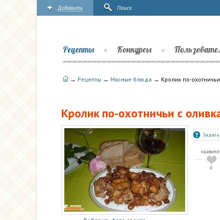
Добавить
Поиск
Рецепты
Конкурсы
Пользовате
→
→
→
Рецепты
Мясные блюда
Кролик по-охотничьи
Кролик по-охотничьи с оливк
Задать
нравится
0