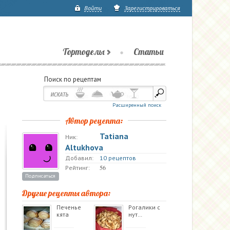
Войти
Зарегистрироваться
Тортоделы
Статьи
Поиск по рецептам
Расширенный поиск
Автор рецепта:
Tatiana
Ник:
Altukhova
Добавил:
10 рецептов
56
Рейтинг:
Подписаться
Другие рецепты автора:
Печенье
Рогалики с
кята
нут…