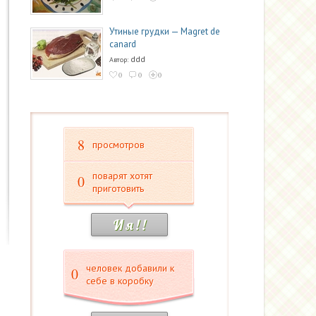
Утиные грудки — Magret de
canard
ddd
Автор:
0
0
0
8
просмотров
поварят хотят
0
приготовить
И я ! !
человек добавили к
0
себе в коробку