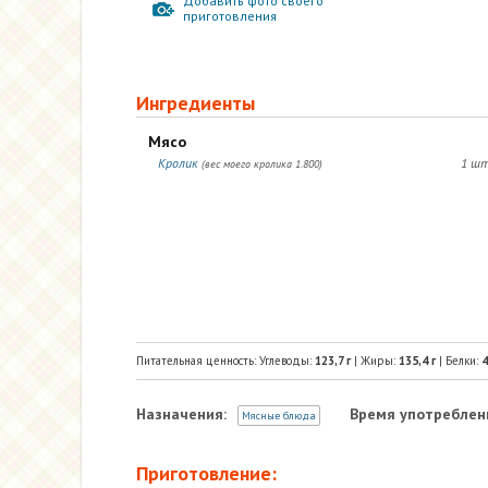
Добавить фото своего
приготовления
Ингредиенты
Мясо
Кролик
1 шт
(вес моего кролика 1.800)
Питательная ценность: Углеводы:
123,7
г
| Жиры:
135,4
г
| Белки:
4
Назначения:
Время употреблен
Мясные блюда
Приготовление: