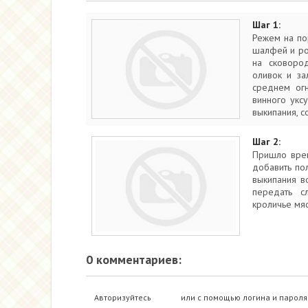
Шаг 1:
Режем на по
шалфей и роз
на сковоро
оливок и за
среднем ог
винного укс
выкипания, с
Шаг 2:
Пришло врем
добавить по
выкипания в
передать с
кроличье мяс
0 комментариев:
Авторизуйтесь
или с помощью логина и пароля