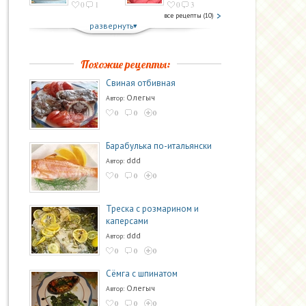
0
1
0
3
все рецепты (10)
развернуть
Похожие рецепты:
Свиная отбивная
Олегыч
Автор:
0
0
0
Барабулька по-итальянски
ddd
Автор:
0
0
0
Треска с розмарином и
каперсами
ddd
Автор:
0
0
0
Сёмга с шпинатом
Олегыч
Автор:
0
0
0