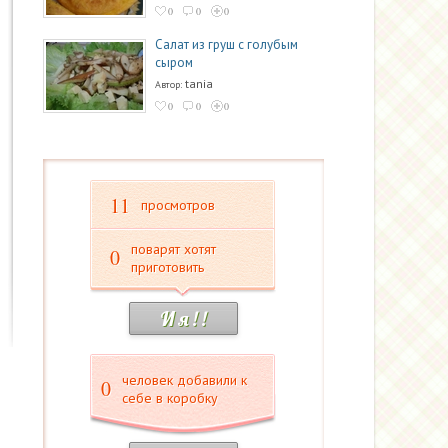
0
0
0
Салат из груш с голубым
сыром
tania
Автор:
0
0
0
11
просмотров
поварят хотят
0
приготовить
И я ! !
человек добавили к
0
себе в коробку