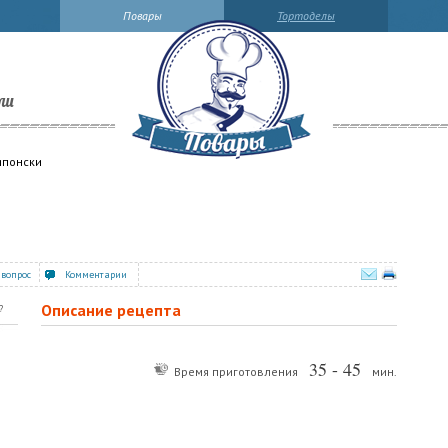
Повары
Тортоделы
ли
японски
 вопрос
Комментарии
Описание рецепта
?
35 - 45
Время приготовления
мин.