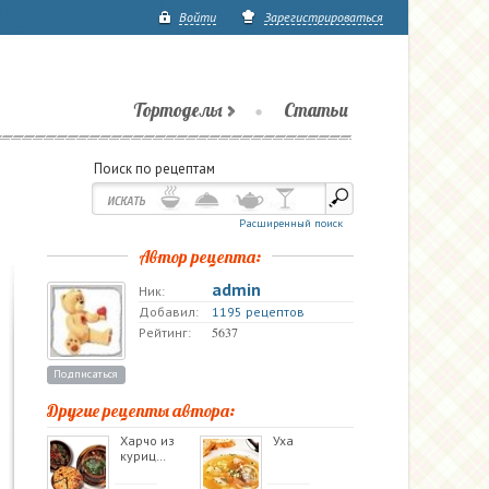
Войти
Зарегистрироваться
Тортоделы
Статьи
Поиск по рецептам
Расширенный поиск
Автор рецепта:
admin
Ник:
Добавил:
1195 рецептов
5637
Рейтинг:
Подписаться
Другие рецепты автора:
Харчо из
Уха
куриц…