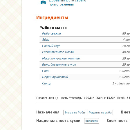
Добавить фото своего
приготовления
Ингредиенты
Рыбная масса
Рыба свежая
80 г
Яйцо
4 шт
Соевый соус
20 г
Растительное масло
40 г
Мука кукурузная, желтая
20 г
Вино, десертное, сухое
20 г
Соль
1 щепо
Перец душистый
1 щепо
Сахар
1 чайная л
Питательная ценность: Углеводы:
190,8
г
| Жиры:
15,5
г
| Белки:
33
Назначения:
Диет
Блюда из Рыбы
Рецепты из рыбы
Национальность кухни:
Сложность:
Японская