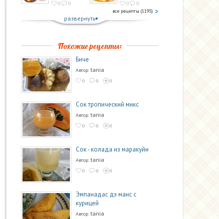
0
0
0
0
все рецепты (1195)
развернуть
Похожие рецепты:
Биче
tania
Автор:
0
0
0
Сок тропический микс
tania
Автор:
0
0
0
Сок - колада из маракуйи
tania
Автор:
0
0
0
Эмпанадас дэ маис с
курицей
tania
Автор: