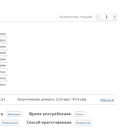
-
+
Количество порций:
рамм
уки
рамм
рамм
рамм
рамм
тка
тка
ожка
,1
г
Энергетическая ценность:
1126
ккал /
4714
кДж
Таблица
а:
Время употребления:
Белковая
Ужин
Способ приготовления:
Нормально
Жаренное