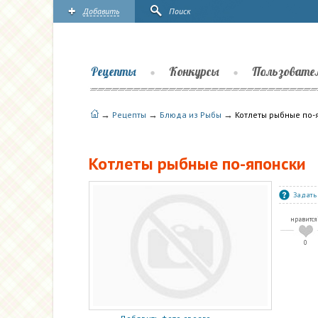
Добавить
Поиск
Рецепты
Конкурсы
Пользовате
→
→
→
Рецепты
Блюда из Рыбы
Котлеты рыбные по-
Котлеты рыбные по-японски
Задать
нравится
0