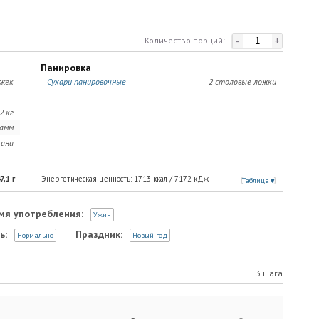
-
+
Количество порций:
Панировка
ожек
Сухари панировочные
2 столовые ложки
2 кг
рамм
кана
7,1
г
Энергетическая ценность:
1713
ккал /
7172
кДж
Таблица
мя употребления:
Ужин
ь:
Праздник:
Нормально
Новый год
3 шага