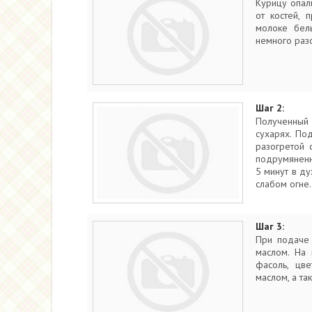
Курицу опал
от костей, 
молоке белы
немного разо
Шаг 2:
Полученный
сухарях. По
разогретой 
подрумяненн
5 минут в ду
слабом огне.
Шаг 3:
При подаче 
маслом. На 
фасоль, цве
маслом, а та