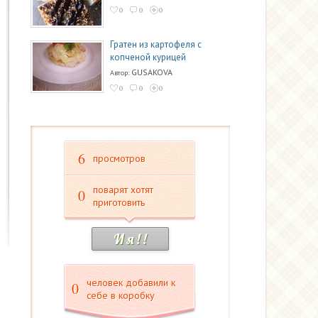
0
0
0
Гратен из картофеля с
копченой курицей
GUSAKOVA
Автор:
0
0
0
6
просмотров
поварят хотят
0
приготовить
И я ! !
человек добавили к
0
себе в коробку