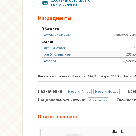
Добавить фото своего
приготовления
Ингредиенты
Обжарка
Масло, сливочное
5 столовых л
Фарш
Курица, сырая
1,
Хлеб, пшеничный
100 г
Молоко
0,5 ста
Питательная ценность: Углеводы:
126,7
г
| Жиры:
113,8
г
| Белки:
4
Назначения:
Вре
Блюда из Птицы
Блюда из фарша
Национальность кухни:
Сложност
Французская
Приготовление:
Шаг 1: