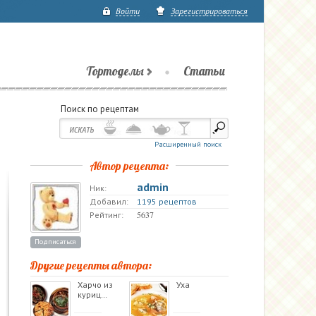
Войти
Зарегистрироваться
Тортоделы
Статьи
Поиск по рецептам
Расширенный поиск
Автор рецепта:
admin
Ник:
Добавил:
1195 рецептов
5637
Рейтинг:
Подписаться
Другие рецепты автора:
Харчо из
Уха
куриц…