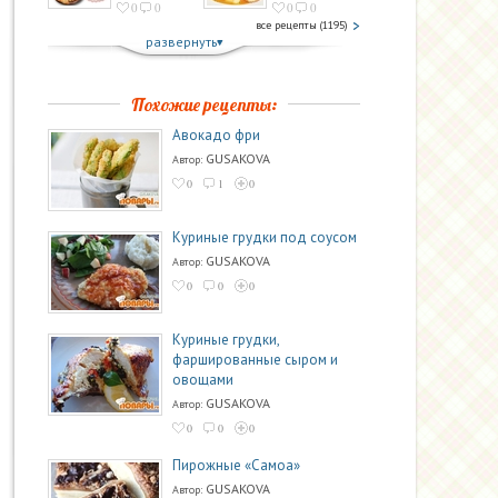
0
0
0
0
все рецепты (1195)
развернуть
Похожие рецепты:
Авокадо фри
GUSAKOVA
Автор:
0
1
0
Куриные грудки под соусом
GUSAKOVA
Автор:
0
0
0
Куриные грудки,
фаршированные сыром и
овощами
GUSAKOVA
Автор:
0
0
0
Пирожные «Самоа»
GUSAKOVA
Автор: