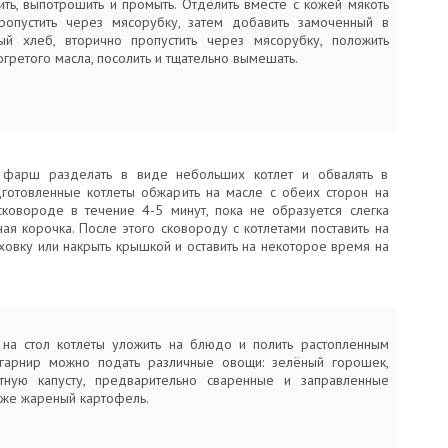
ить, выпотрошить и промыть. Отделить вместе с кожей мякоть
пропустить через мясорубку, затем добавить замоченный в
й хлеб, вторично пропустить через мясорубку, положить
гретого масла, посолить и тщательно вымешать.
 фарш разделать в виде небольших котлет и обвалять в
дготовленные котлеты обжарить на масле с обеих сторон на
сковороде в течение 4-5 минут, пока не образуется слегка
ая корочка. После этого сковороду с котлетами поставить на
ховку или накрыть крышкой и оставить на некоторое время на
на стол котлеты уложить на блюдо и полить растопленным
гарнир можно подать различные овощи: зелёный горошек,
тную капусту, предварительно сваренные и заправленные
кже жареный картофель.