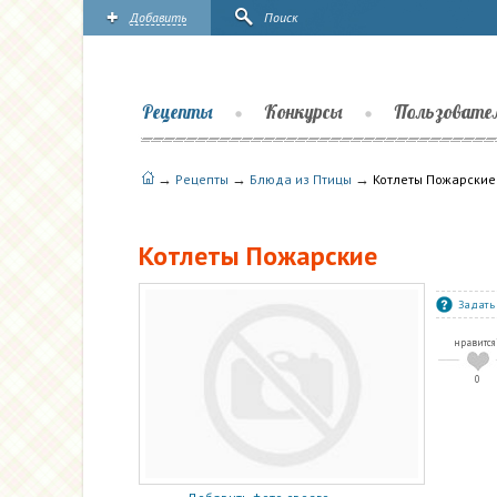
Добавить
Поиск
Рецепты
Конкурсы
Пользовате
→
→
→
Рецепты
Блюда из Птицы
Котлеты Пожарские
Котлеты Пожарские
Задать
нравится
0