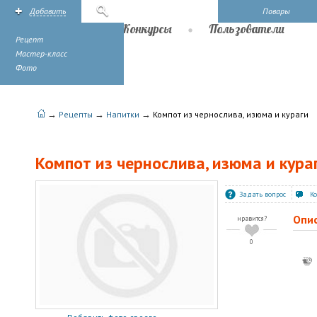
Добавить
Поиск
Повары
Рецепты
Конкурсы
Пользователи
Рецепт
Мастер-класс
Фото
→
→
→
Рецепты
Напитки
Компот из чернослива, изюма и кураги
Компот из чернослива, изюма и кура
Задать вопрос
К
Опи
нравится?
0