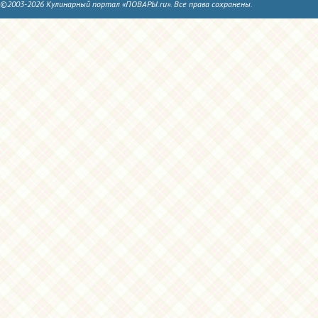
©2003-2026 Кулинарный портал «ПОВАРЫ.ru». Все права сохранены.