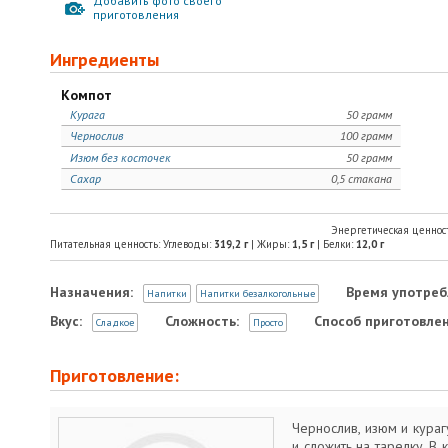
Добавить фото своего
приготовления
Ингредиенты
Компот
Курага
50 грамм
Чернослив
100 грамм
Изюм без косточек
50 грамм
Сахар
0,5 стакана
Энергетическая ценнос
Питательная ценность: Углеводы:
319,2
г
| Жиры:
1,5
г
| Белки:
12,0
г
Назначения:
Время употреб
Напитки
Напитки безалкогольные
Вкус:
Сложность:
Способ приготовлен
Сладкое
Просто
Приготовление:
Чернослив, изюм и кураг
и сложить на тарелку. В 