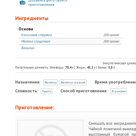
Добавить фото своего
приготовления
Ингредиенты
Основа
Кокосовая стружка
200 грамм
Молоко сгущенное
200 грамм
Ванилин
Энергетическая ценно
Питательная ценность: Углеводы:
70,4
г
| Жиры:
43,2
г
| Белки:
9,8
г
Назначения:
Время употреблени
Выпечка
Выпечка сладкая
Сложность:
Способ приготовления:
Просто
В духовке
Приготовление:
Смешать все ингридиент
Чайной ложечкой выклад
выстланный бумагой пр