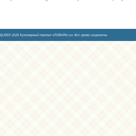
©2003-2026 Кулинарный портал «ПОВАРЫ.ru». Все права сохранены.