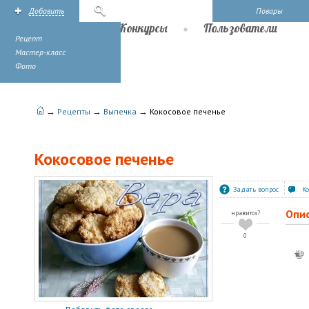
Добавить
Поиск
Повары
Рецепты
Конкурсы
Пользователи
Рецепт
Мастер-класс
Фото
→
→
→
Рецепты
Выпечка
Кокосовое печенье
Кокосовое печенье
Задать вопрос
К
Опи
нравится?
0