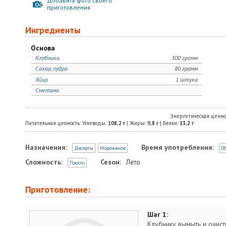
Добавить фото своего
приготовления
Ингредиенты
Основа
Клубника
300 грамм
Сахар, пудра
80 грамм
Яйцо
1 штука
Сметана
Энергетическая ценно
Питательная ценность: Углеводы:
108,2
г
| Жиры:
9,8
г
| Белки:
13,2
г
Назначения:
Время употребления:
Десерты
Мороженое
О
Сложность:
Сезон:
Лето
Просто
Приготовление:
Шаг 1:
Клубнику вымыть и очисти