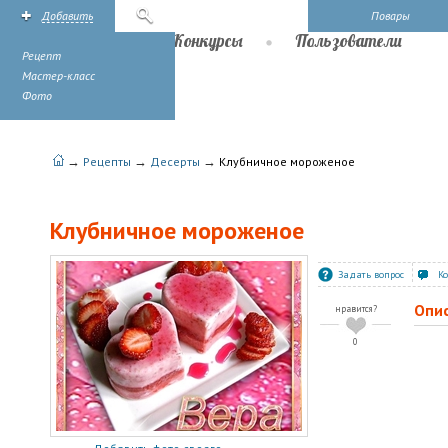
Добавить
Поиск
Повары
Рецепты
Конкурсы
Пользователи
Рецепт
Мастер-класс
Фото
→
→
→
Рецепты
Десерты
Клубничное мороженое
Клубничное мороженое
Задать вопрос
К
Опи
нравится?
0