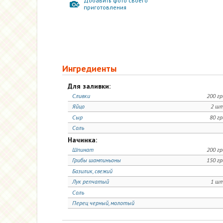
Добавить фото своего
приготовления
Ингредиенты
Для заливки:
Сливки
200 г
Яйцо
2 шт
Сыр
80 г
Соль
Начинка:
Шпинат
200 г
Грибы шампиньоны
150 г
Базилик, свежий
Лук репчатый
1 шт
Соль
Перец черный, молотый