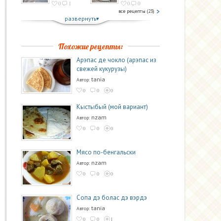
0
1
0
0
все рецепты (23)
развернуть
Похожие рецепты:
Арэпас де чокло (арэпас из
свежей кукурузы)
tania
Автор:
0
0
0
Кыстыбый (мой вариант)
nzam
Автор:
0
0
0
Мясо по-бенгальски
nzam
Автор:
0
0
0
Сопа дэ болас дэ вэрдэ
tania
Автор:
0
0
1