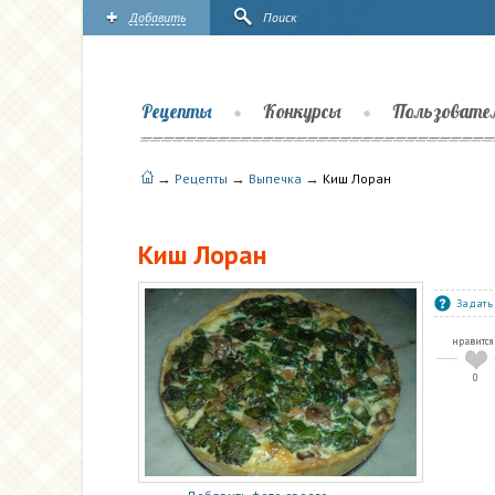
Добавить
Поиск
Рецепты
Конкурсы
Пользовате
→
→
→
Рецепты
Выпечка
Киш Лоран
Киш Лоран
Задать
нравится
0