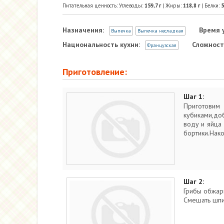
Питательная ценность: Углеводы:
159,7
г
| Жиры:
118,8
г
| Белки:
5
Назначения:
Время 
Выпечка
Выпечка несладкая
Национальность кухни:
Сложност
Французская
Приготовление:
Шаг 1:
Приготовим
кубиками,до
воду и яйца 
бортики.Нако
Шаг 2:
Грибы обжари
Смешать шпин