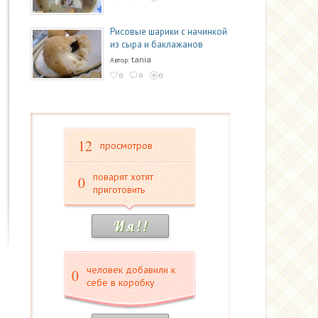
Рисовые шарики с начинкой
из сыра и баклажанов
tania
Автор:
0
0
0
12
просмотров
поварят хотят
0
приготовить
И я ! !
человек добавили к
0
себе в коробку