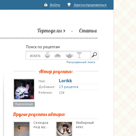
Войти
Зарегистрироваться
Тортоделы
Статьи
Поиск по рецептам
Расширенный поиск
Автор рецепта:
Lorikk
Ник:
Добавил:
23 рецепта
124
Рейтинг:
Подписаться
Другие рецепты автора:
Селедка
Имбирный
под шу…
кекс