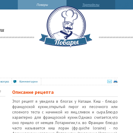
Повары
Тортоделы
ли
 вопрос
Комментарии
Описание рецепта
?
Этот рецепт я увидела в блогах у Наташи. Киш - блюдо
французской кухни,открытый пирог из песочного или
слоеного теста с начинкой из яиц,сливок и сыра.Блюдо
характерно для французской кухни.Однако считается,что
оно пришло от немцев Лотарингии,т.к. во Франции блюдо
часто называется киш лоран (фр.quiche loraine) - по