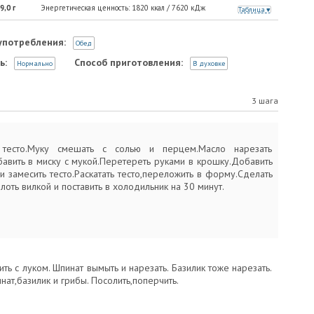
9,0
г
Энергетическая ценность:
1820
ккал /
7620
кДж
Таблица
употребления:
Обед
ь:
Способ приготовления:
Нормально
В духовке
3 шага
 тесто.Муку смешать с солью и перцем.Масло нарезать
бавить в миску с мукой.Перетереть руками в крошку.Добавить
и замесить тесто.Раскатать тесто,переложить в форму.Сделать
лоть вилкой и поставить в холодильник на 30 минут.
ть с луком. Шпинат вымыть и нарезать. Базилик тоже нарезать.
ат,базилик и грибы. Посолить,поперчить.