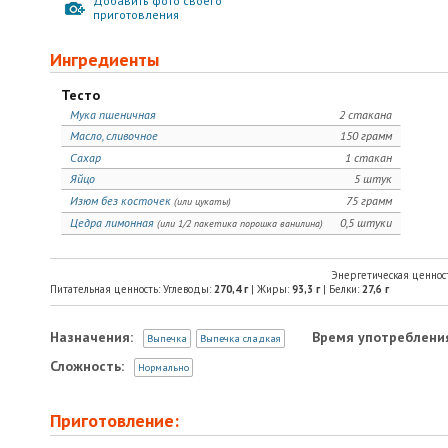
Добавить фото своего
приготовления
Ингредиенты
Тесто
Мука пшеничная
2 стакана
Масло, сливочное
150 грамм
Сахар
1 стакан
Яйцо
5 штук
Изюм без косточек
75 грамм
(или цукаты)
Цедра лимонная
0,5 штуки
(или 1/2 пакетика порошка ванилина)
Энергетическая ценнос
Питательная ценность: Углеводы:
270,4
г
| Жиры:
93,3
г
| Белки:
27,6
г
Назначения:
Время употреблени
Выпечка
Выпечка сладкая
Сложность:
Нормально
Приготовление: