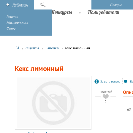
Добавить
Поиск
Повары
Рецепты
Конкурсы
Пользователи
Рецепт
Мастер-класс
Фото
→
→
→
Рецепты
Выпечка
Кекс лимонный
Кекс лимонный
Задать вопрос
К
Опи
нравится?
0