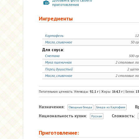
Добавить фото своего
приготовления
Ингредиенты
Картофель
12
Масло, сливочное
50 г
Для соуса:
Сметана
500 г
Мука пшеничная
2 столовые л
Перец душистый
2 щепо
Масло, сливочное
2 столовые л
Питательная ценность: Углеводы:
92,1
г
| Жиры:
164,3
г
| Белки:
13
Назначения:
В
Овощные блюда
Блюда из Картофеля
Национальность кухни:
Сложность:
Русская
Приготовление: