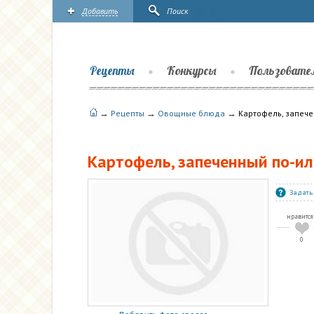
Добавить
Поиск
Рецепты
Конкурсы
Пользовате
→
→
→
Рецепты
Овощные блюда
Картофель, запече
Картофель, запеченный по-ил
Задать
нравится
0