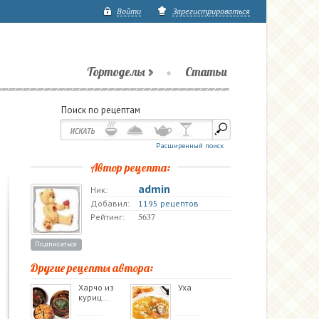
Войти
Зарегистрироваться
Тортоделы
Статьи
Поиск по рецептам
Расширенный поиск
Автор рецепта:
admin
Ник:
Добавил:
1195 рецептов
5637
Рейтинг:
Подписаться
Другие рецепты автора:
Харчо из
Уха
куриц…