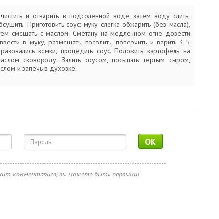
чистить и отварить в подсоленной воде, затем воду слить,
сушить. Приготовить соус: муку слегка обжарить (без масла),
атем смешать с маслом. Сметану на медленном огне довести
ввести в муку, размешать, посолить, поперчить и варить 3-5
бразовались комки, процедить соус. Положить картофель на
аслом сковороду. Залить соусом, посыпать тертым сыром,
слом и запечь в духовке.
OK
ржит комментариев, вы можете быть первыми!