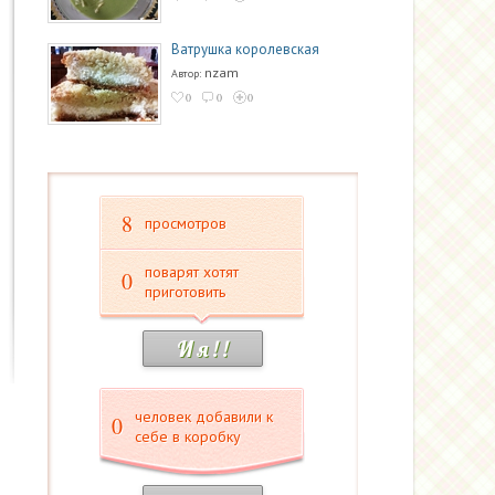
Ватрушка королевская
nzam
Автор:
0
0
0
8
просмотров
поварят хотят
0
приготовить
И я ! !
человек добавили к
0
себе в коробку