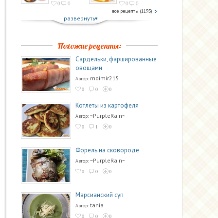
0
0
0
0
все рецепты (1195)
развернуть
Похожие рецепты:
Сардельки, фаршированные
овощами
moimir215
Автор:
0
0
0
Котлеты из картофеля
~PurpleRain~
Автор:
0
1
0
Форель на сковороде
~PurpleRain~
Автор:
0
0
0
Марсианский суп
tania
Автор:
0
0
0