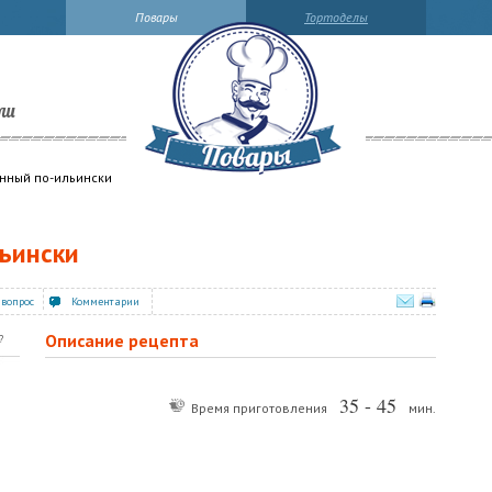
Повары
Тортоделы
ли
нный по-ильински
ьински
 вопрос
Комментарии
Описание рецепта
?
35 - 45
Время приготовления
мин.