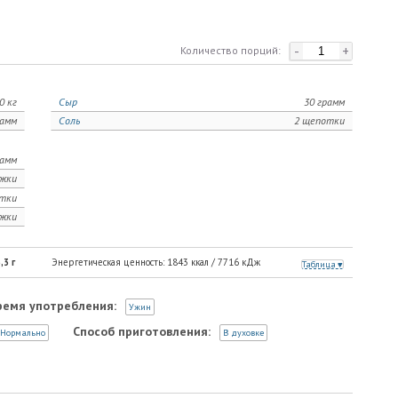
-
+
Количество порций:
0 кг
Сыр
30 грамм
рамм
Соль
2 щепотки
рамм
ожки
тки
ожки
,3
г
Энергетическая ценность:
1843
ккал /
7716
кДж
Таблица
ремя употребления:
Ужин
Способ приготовления:
Нормально
В духовке