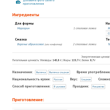
Добавить фото своего
приготовления
Ингредиенты
Для формы
На
Маргарин
1 столовая ложка
Я
С
Смазка
Те
Варенье абрикосовое
2 столовые ложки
Т
(или конфитюр)
Энергетическая ценнос
Питательная ценность: Углеводы:
143,8
г
| Жиры:
119,7
г
| Белки:
8,7
г
Назначения:
Время употреблени
Выпечка
Выпечка сладкая
Национальность кухни:
Вкус:
Сложно
Русская
Сладкое
Способ приготовления:
Праздник:
В духовке
Рождество
Приготовление: