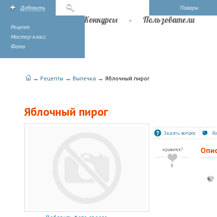
Добавить
Поиск
Повары
Рецепты
Конкурсы
Пользователи
Рецепт
Мастер-класс
Фото
→
→
→
Рецепты
Выпечка
Яблочный пирог
Яблочный пирог
Задать вопрос
К
Опи
нравится?
0