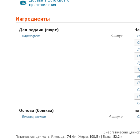
Добавить фото своего
приготовления
Ингредиенты
Для подачи (пюре)
На
Картофель
6 штук
Н
С
Л
О
Л
Т
М
П
С
П
С
Основа (брюква)
ил
Брюква, свежая
4 штуки
С
Энергетическая ценнос
Питательная ценность: Углеводы:
74,4
г
| Жиры:
108,5
г
| Белки:
52,2
г