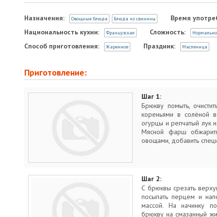
Назначения:
Время употре
Овощные блюда
Блюда из свинины
Национальность кухни:
Сложность:
Французская
Нормально
Способ приготовления:
Праздник:
Жаренное
Масленица
Приготовление:
Шаг 1:
Брюкву помыть, очистит
кореньями в солёной в
огурцы и репчатый лук н
Мясной фарш обжарит
овощами, добавить специ
Шаг 2:
С брюквы срезать верхуш
посыпать перцем и нап
массой. На начинку по
брюкву на смазанный жи