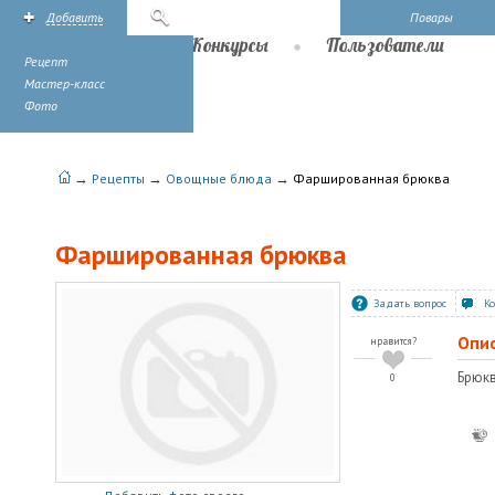
Добавить
Поиск
Повары
Рецепты
Конкурсы
Пользователи
Рецепт
Мастер-класс
Фото
→
→
→
Рецепты
Овощные блюда
Фаршированная брюква
Фаршированная брюква
Задать вопрос
К
Опи
нравится?
Брюкв
0