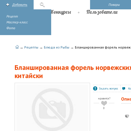
Добавить
Поиск
Повары
Рецепты
Конкурсы
Пользователи
Рецепт
Мастер-класс
Фото
→
→
→
Рецепты
Блюда из Рыбы
Бланшированная форель норвежс
Бланшированная форель норвежских
китайски
Задать вопрос
К
Опи
нравится?
0