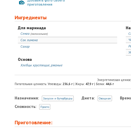
Добавить фото своего
приготовления
Ингредиенты
Для маринада
На
Семга
С
(малосольная)
Ч
Сок лимона
Р
Сахар
У
Основа
Хлебцы хрустящие, ржаные
Энергетическая ценнос
Питательная ценность: Углеводы:
236,6
г
| Жиры:
47,9
г
| Белки:
44,6
г
Назначения:
Диета:
Время
Закуски и бутерброды
Овощная
Сложность:
Просто
Приготовление: