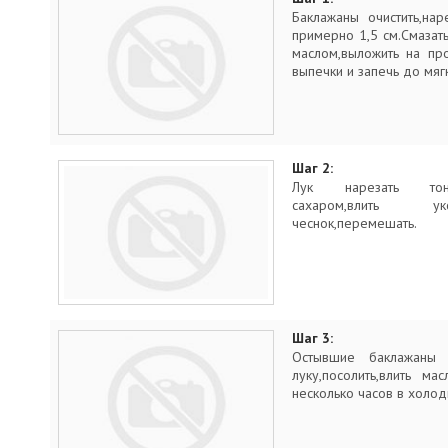
Баклажаны очистить,на
примерно 1,5 см.Смазат
маслом,выложить на пр
выпечки и запечь до мяг
Шаг 2:
Лук нарезать тонен
сахаром,влить ук
чеснок,перемешать.
Шаг 3:
Остывшие баклажаны н
луку,посолить,влить м
несколько часов в холод