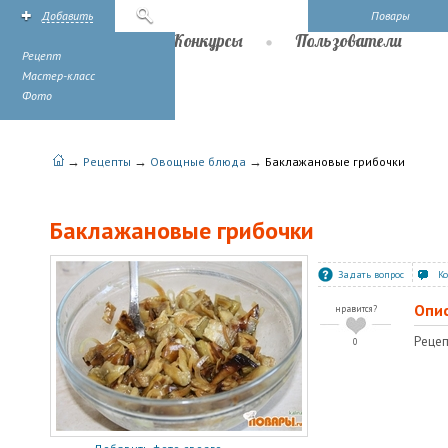
Добавить
Поиск
Повары
Рецепты
Конкурсы
Пользователи
Рецепт
Мастер-класс
Фото
→
→
→
Рецепты
Овощные блюда
Баклажановые грибочки
Баклажановые грибочки
Задать вопрос
К
Опи
нравится?
Рецеп
0