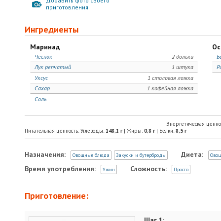
Добавить фото своего
приготовления
Ингредиенты
Маринад
Ос
Чеснок
2 дольки
Б
Лук репчатый
1 штука
Р
Уксус
1 столовая ложка
Сахар
1 кофейная ложка
Соль
Энергетическая ценно
Питательная ценность: Углеводы:
148,1
г
| Жиры:
0,8
г
| Белки:
8,5
г
Назначения:
Диета:
Овощные блюда
Закуски и бутерброды
Ово
Время употребления:
Сложность:
Ужин
Просто
Приготовление:
Шаг 1: