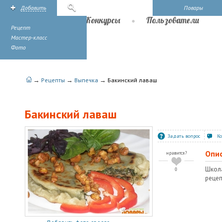
Добавить
Поиск
Повары
Рецепты
Конкурсы
Пользователи
Рецепт
Мастер-класс
Фото
→
→
→
Рецепты
Выпечка
Бакинский лаваш
Бакинский лаваш
Задать вопрос
К
Опи
нравится?
Школ
0
рецеп