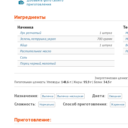
Добавить фото своего
приготовления
Ингредиенты
Начинка
Те
Лук репчатый
1 штука
М
Зелень, петрушка, укроп
700 грамм
М
Яйцо
1 штука
В
Растительное масло
Р
Соль
Перец черный, молотый
Энергетическая ценнос
Питательная ценность: Углеводы:
148,6
г
| Жиры:
95,9
г
| Белки:
34,5
г
Назначения:
Диета:
Выпечка
Выпечка несладкая
Овощная
Сложность:
Способ приготовления:
Нормально
Жаренное
Приготовление: