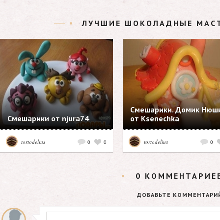
ЛУЧШИЕ ШОКОЛАДНЫЕ МАС
Смешарики. Домик Нюш
Смешарики от njura74
от Ksenechka
tortodelius
tortodelius
0
0
0
0
КОММЕНТАРИЕ
ДОБАВЬТЕ КОММЕНТАРИ