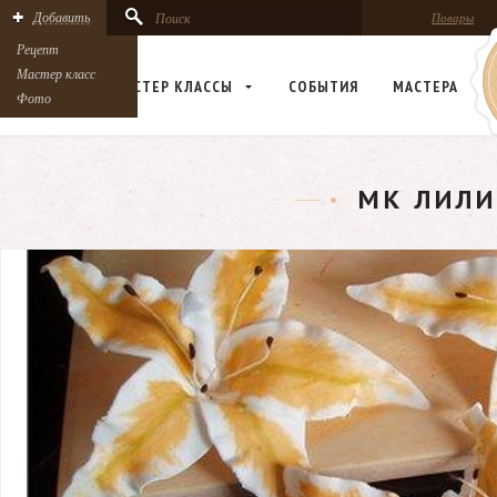
Добавить
Поиск
Повары
Рецепт
Мастер класс
РЕЦЕПТЫ
МАСТЕР КЛАСCЫ
СОБЫТИЯ
МАСТЕРА
Фото
МК ЛИЛИ