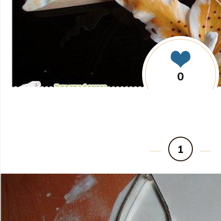
0
1
Шаги
1
2
3
4
5
6
7
8