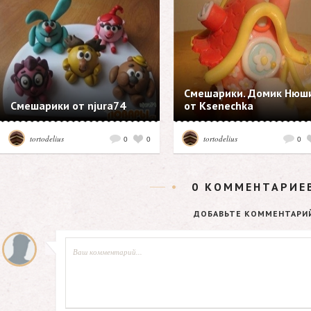
Смешарики. Домик Нюш
Смешарики от njura74
от Ksenechka
tortodelius
tortodelius
0
0
0
0
КОММЕНТАРИЕ
ДОБАВЬТЕ КОММЕНТАРИ