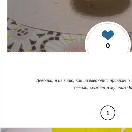
0
Девочки, я не знаю, как называются правильно
делала, может кому пригод
1
Шаги
1
2
3
4
5
6
7
8
9