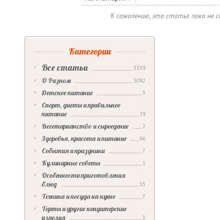
К сожалению, эта статья пока не 
Категории
Все статьи
3339
О Разном
3082
Детское питание
3
Спорт, диеты и правильное
питание
19
Вегетарианство и сыроедение
2
Здоровья, красота и питание
66
События и праздники
7
Кулинарные советы
1
Особенности приготовления
блюд
13
Техника и посуда на кухне
7
Торты и другие кондитерские
изделия
3