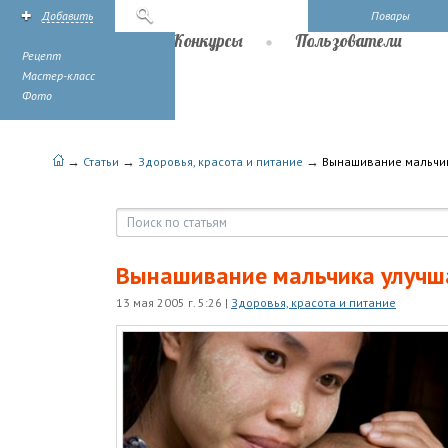
Добавить
Поиск
Повары
Рецепты
Конкурсы
Пользователи
Рецепт
Мастер-класс
Фото
→
→
→
Статьи
Здоровья, красота и питание
Вынашивание мальчи
Вынашивание мальчика улучш
13 мая 2005 г. 5:26
|
Здоровья, красота и питание