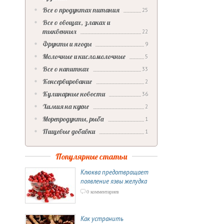
Все о продуктах питания
25
Все о овощах, злаках и
тыквенных
22
Фрукты и ягоды
9
Молочные и кисломолочные
5
Все о напитках
33
Консервирование
2
Кулинарные новости
36
Химия на кухне
2
Морепродукты, рыба
1
Пищевые добавки
1
Популярные статьи
Клюква предотвращает
появление язвы желудка
0 комментариев
Как устранить