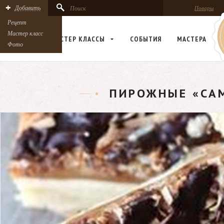
Добавить
Поиск
Повары
Рецепт
Мастер класс
РЕЦЕПТЫ
МАСТЕР КЛАСCЫ
СОБЫТИЯ
МАСТЕРА
Фото
ПИРОЖНЫЕ «СА