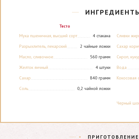
ИНГРЕДИЕНТ
Тесто
Мука пшеничная, высший сорт
4 стакана
Сливки жир
Разрыхлитель, пекарский
2 чайные ложки
Сахар кори
порошок
Масло, сливочное
560 грамм
Сироп, куку
Желток яичный
4 штуки
Вода
Сахар
840 грамм
Кокосовая 
Соль
0,2 чайной ложки
Черный шок
ПРИГОТОВЛЕНИЕ