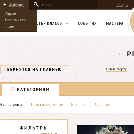
Добавить
Поиск
Повары
Рецепт
Мастер класс
РЕЦЕПТЫ
МАСТЕР КЛАСCЫ
СОБЫТИЯ
МАСТЕРА
Фото
Р
ВЕРНУТСЯ НА ГЛАВНУЮ
Новые сверху
По
КАТЕГОРИЯМ
Все рецепты
Торты и Пирожное
Выпечка
Десерты
ФИЛЬТРЫ