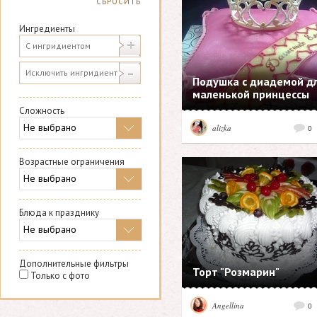
СБРОСИТЬ
Ингредиенты
Подушка с диадемой д
маленькой принцессы
Сложность
alizka
0
Возрастные ограничения
Блюда к празднику
Дополнительные фильтры
Торт "Розмарин"
Только с фото
Angellina
0