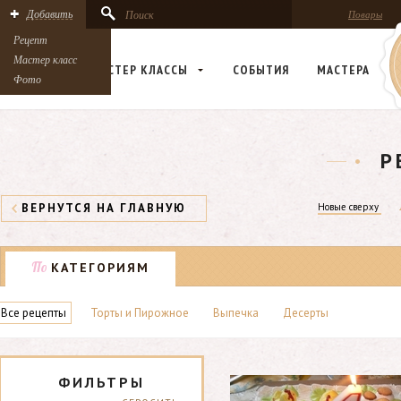
Добавить
Поиск
Повары
Рецепт
Мастер класс
РЕЦЕПТЫ
МАСТЕР КЛАСCЫ
СОБЫТИЯ
МАСТЕРА
Фото
Р
ВЕРНУТСЯ НА ГЛАВНУЮ
Новые сверху
По
КАТЕГОРИЯМ
Все рецепты
Торты и Пирожное
Выпечка
Десерты
ФИЛЬТРЫ