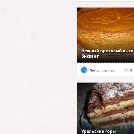
Нежный ореховый высо
бисквит
Ириска_младшая
5
Уральские горы