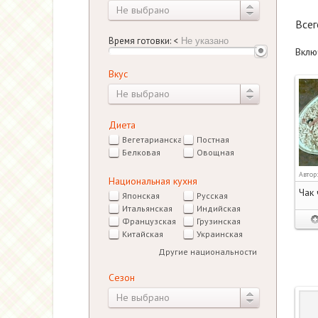
Не выбрано
Все
Время готовки:
<
Вклю
Вкус
Не выбрано
Диета
Вегетарианская
Постная
Белковая
Овощная
Автор
Национальная кухня
Чак 
Японская
Русская
Итальянская
Индийская
Французская
Грузинская
Китайская
Украинская
Другие национальности
Сезон
Не выбрано