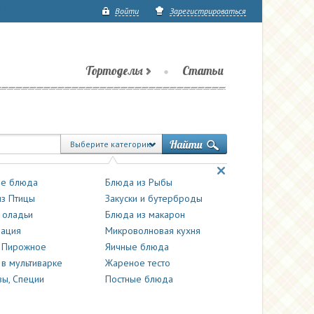
Войти
Зарегистрироваться
Тортоделы
Статьи
Выберите категорию
е блюда
Блюда из Рыбы
з Птицы
Закуски и бутерброды
 оладьи
Блюда из макарон
вация
Микроволновая кухня
и Пирожное
Яичные блюда
 в мультиварке
Жареное тесто
ы, Специи
Постные блюда