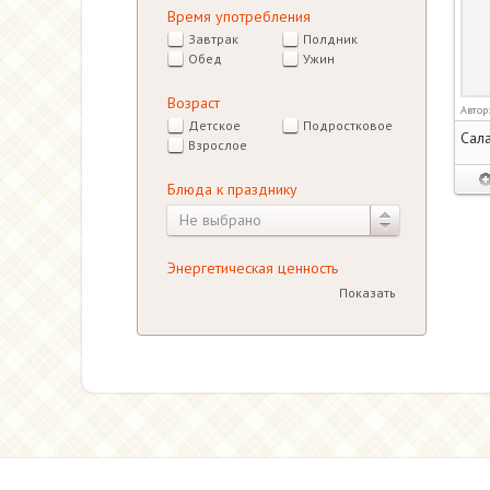
Время употребления
Завтрак
Полдник
Обед
Ужин
Возраст
Автор
Детское
Подростковое
Сала
Взрослое
Блюда к празднику
Не выбрано
Энергетическая ценность
Показать