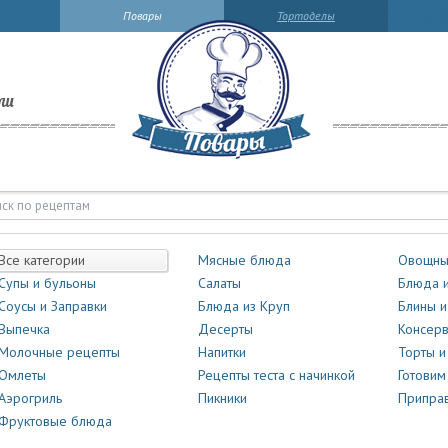
Повары
Тортоделы
ли
Все категории
Мясные блюда
Овощны
Супы и бульоны
Салаты
Блюда и
Соусы и Заправки
Блюда из Круп
Блины и
Выпечка
Десерты
Консер
Молочные рецепты
Напитки
Торты 
Омлеты
Рецепты теста с начинкой
Готовим
Аэрогриль
Пикники
Приправ
Фруктовые блюда