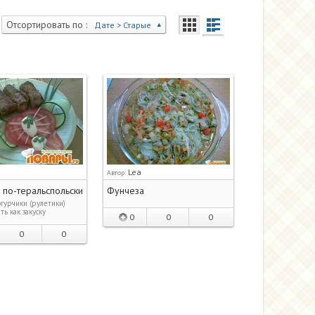
Отсортировать по :
Дате > Старые
Lea
Автор:
 по-теральспольски
Фунчеза
гурчики (рулетики)
ь как закуску
0
0
0
0
0