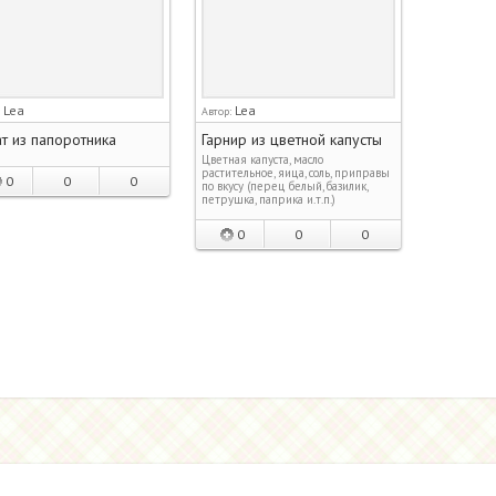
Lea
Lea
:
Автор:
т из папоротника
Гарнир из цветной капусты
Цветная капуста, масло
растительное, яица, соль, приправы
0
0
0
по вкусу (перец белый, базилик,
петрушка, паприка и.т.п.)
0
0
0