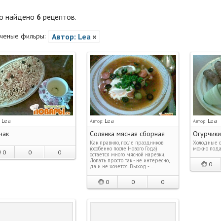
го найдено
6
рецептов.
ченые фильры:
Автор: Lea
Lea
Lea
Lea
:
Автор:
Автор:
чак
Солянка мясная сборная
Огурчики
Как правило, после праздников
Холодные о
(особенно после Нового Года)
можно подат
0
0
0
остается много мясной нарезки.
Лопать просто так - не интересно,
0
да и не хочется. Выход - …
0
0
0