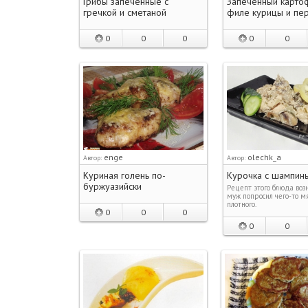
Грибы запеченные с
Запеченный карто
гречкой и сметаной
филе курицы и пе
0
0
0
0
0
enge
olechk_a
Автор:
Автор:
Куриная голень по-
Курочка с шампин
буржуазийски
Рецепт этого блюда возн
муж попросил чего-то мя
плотного.
0
0
0
0
0