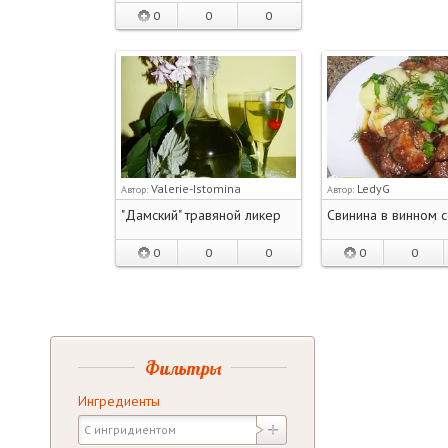
0
0
0
Valerie-Istomina
LedyG
Автор:
Автор:
"Дамский" травяной ликер
Свинина в винном 
0
0
0
0
0
Фильтры
Ингредиенты