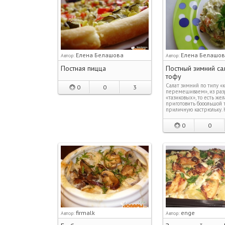
Елена Белашова
Елена Белашо
Автор:
Автор:
Постная пицца
Постный зимний сал
тофу
Салат зимний по типу 
0
0
3
перемешиваем», из ра
«тазиковых», то есть же
приготовить бооольшой 
приличную кастрюльку. 
0
0
firmalk
enge
Автор:
Автор: