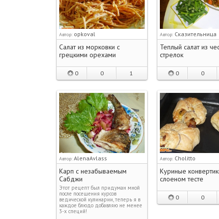
opkoval
Сказительница
Автор:
Автор:
Салат из морковки с
Теплый салат из че
грецкими орехами
стрелок
0
0
1
0
0
AlenaAvlass
Cholitto
Автор:
Автор:
Карп с незабываемым
Куриные конвертик
Сабджи
слоеном тесте
Этот рецепт был придуман мной
после посещения курсов
0
0
ведической кулинарии, теперь я в
каждое блюдо добавляю не менее
3-х специй!