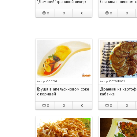
"Дамский" травяной ликер
Свинина в винном 
0
0
0
0
0
dentor
natallka1
Автор:
Автор:
Груша в апельсиновом соке
Драники из картоф
с корицей
кабачка
0
0
0
0
0