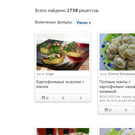
Всего найдено
2758
рецептов.
Включеные фильры:
Ужин
enge
Елена Белашо
Автор:
Автор:
Картофельные лодочки с
Постные манты с
мясом
картофельно-ово
начинкой
ВКУСНО!!! Не тяжело д
0
0
2
если не есть за раз штук 
0
0