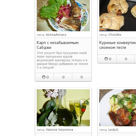
AlenaAvlass
Cholitto
Автор:
Автор:
Карп с незабываемым
Куриные конвертик
Сабджи
слоеном тесте
Этот рецепт был придуман мной
после посещения курсов
0
0
ведической кулинарии, теперь я в
каждое блюдо добавляю не менее
3-х специй!
0
0
0
Valerie-Istomina
LedyG
Автор:
Автор: