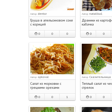
dentor
natallka1
Автор:
Автор:
Груша в апельсиновом соке
Драники из картоф
с корицей
кабачка
0
0
0
0
0
opkoval
Сказительница
Автор:
Автор:
Салат из морковки с
Теплый салат из че
грецкими орехами
стрелок
0
0
1
0
0