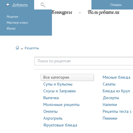
Добавить
Поиск
Повары
Рецепты
Конкурсы
Пользователи
Рецепт
Мастер-класс
Фото
→
Рецепты
Рецепты | Повары.ру
Все категории
Мясные блюда
Супы и бульоны
Салаты
Соусы и Заправки
Блюда из Круп
Выпечка
Десерты
Молочные рецепты
Напитки
Омлеты
Рецепты теста с
Аэрогриль
Пикники
Фруктовые блюда