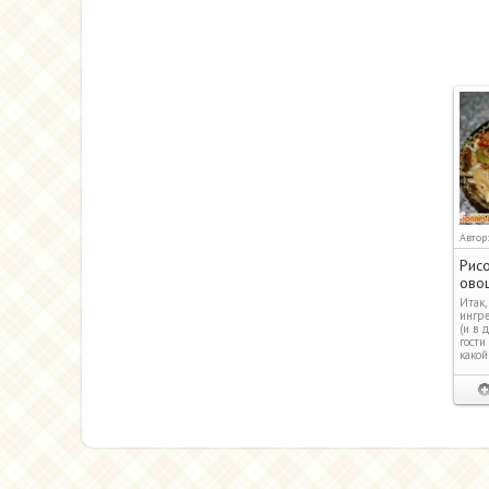
Автор
Рисо
ово
Итак,
ингр
(и в 
гости
какой