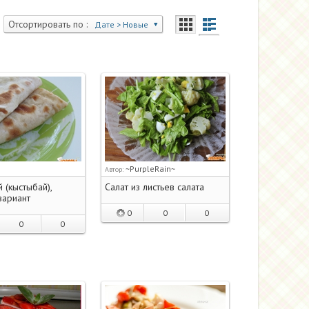
Отсортировать по :
Дате > Новые
~PurpleRain~
Автор:
 (кыстыбай),
Салат из листьев салата
вариант
0
0
0
0
0