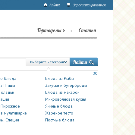
Войти
Зарегистрироваться
Тортоделы
Статьи
Выберите категорию
е блюда
Блюда из Рыбы
з Птицы
Закуски и бутерброды
 оладьи
Блюда из макарон
вация
Микроволновая кухня
и Пирожное
Яичные блюда
 в мультиварке
Жареное тесто
ы, Специи
Постные блюда