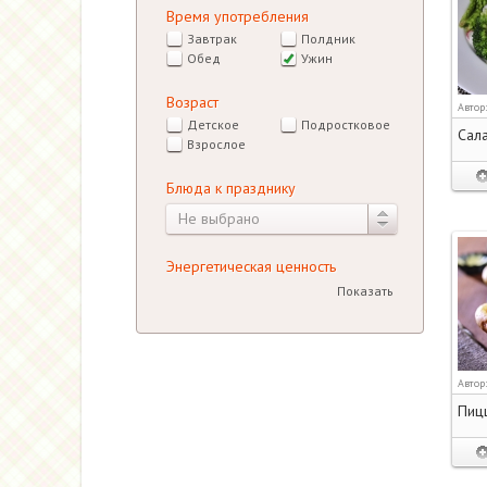
Время употребления
Завтрак
Полдник
Обед
Ужин
Возраст
Автор
Детское
Подростковое
Сала
Взрослое
Блюда к празднику
Не выбрано
Энергетическая ценность
Показать
Автор
Пицц