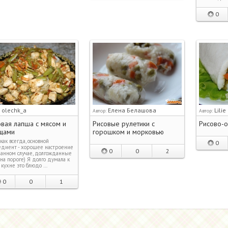
0
olechk_a
Елена Белашова
Lilie
:
Автор:
Автор:
вая лапша с мясом и
Рисовые рулетики с
Рисово-о
щами
горошком и морковью
 как всегда, основной
0
едиент - хорошее настроение
0
0
2
данном случае, долгожданные
 на пороге) Я долго думала к
 кухне это блюдо …
0
0
1