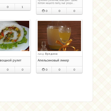
потом нашего папу, чье роди…
0
1
0
0
0
Вредина
Автор:
вощной рулет
Апельсиновый ликер
0
0
0
0
0