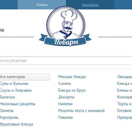
Повары
Тортоделы
ли
Все категории
Мясные блюда
Овощны
Супы и бульоны
Салаты
Блюда и
Соусы и Заправки
Блюда из Круп
Блины и
Выпечка
Десерты
Консер
Молочные рецепты
Напитки
Торты 
Омлеты
Рецепты теста с начинкой
Готовим
Аэрогриль
Пикники
Приправ
Фруктовые блюда