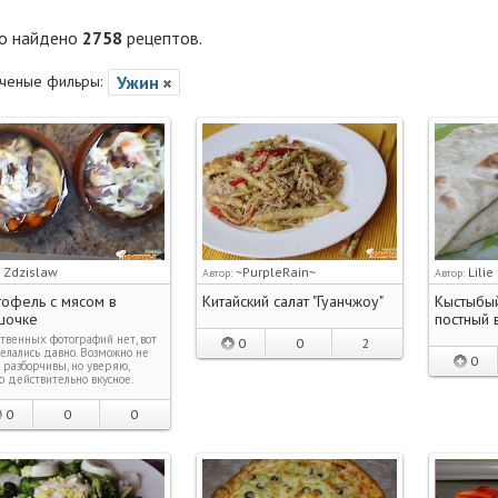
го найдено
2758
рецептов.
ченые фильры:
Ужин
Zdzislaw
~PurpleRain~
Lilie
:
Автор:
Автор:
тофель с мясом в
Китайский салат "Гуанчжоу"
Кыстыбый
шочке
постный 
твенных фотографий нет, вот
0
0
2
елались давно. Возможно не
0
 разборчивы, но уверяю,
 действительно вкусное.
0
0
0