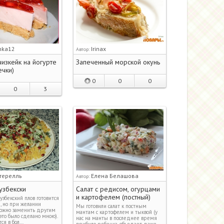
inka12
Irinax
Автор:
изкейк на йогурте
Запеченный морской окунь
ечки)
0
0
0
0
3
терелль
Елена Белашова
Автор:
узбекски
Салат с редисом, огурцами
и картофелем (постный)
збекский плов готовится
, но при желании
Мы готовили салат к постным
ожно заменить другим
мантам с картофелем и тыквой (у
это было сделано мною).
нас на манты в последнее время
ся в бол…
прибило ребенка, объедает даже