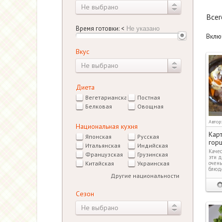
Не выбрано
Все
Время готовки:
<
Вклю
Вкус
Не выбрано
Диета
Вегетарианская
Постная
Белковая
Овощная
Автор
Национальная кухня
Кар
Японская
Русская
гор
Итальянская
Индийская
Качес
Французская
Грузинская
эти д
очень
Китайская
Украинская
блюдо
Другие национальности
Сезон
Не выбрано