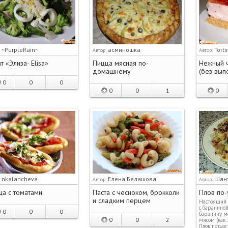
~PurpleRain~
асминошка
Tort
:
Автор:
Автор:
т «Элиза- Elisa»
Пицца мясная по-
Нежный ч
домашнему
(без вып
0
0
0
0
0
1
0
nkalancheva
Елена Белашова
Шан
:
Автор:
Автор:
а с томатами
Паста с чесноком, брокколи
Плов по-
и сладким перцем
Настоящий у
с бараниной
0
0
0
баранину м
0
0
2
мясом (как 
Плов подает