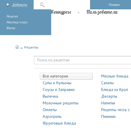
Добавить
Поиск
Повары
Рецепты
Конкурсы
Пользователи
Рецепт
Мастер-класс
Фото
→
Рецепты
Рецепты | Повары.ру
Все категории
Мясные блюда
Супы и бульоны
Салаты
Соусы и Заправки
Блюда из Круп
Выпечка
Десерты
Молочные рецепты
Напитки
Омлеты
Рецепты теста с
Аэрогриль
Пикники
Фруктовые блюда