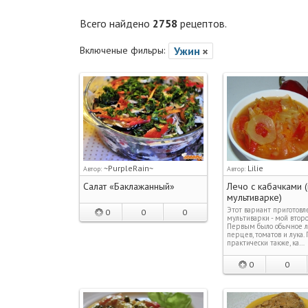
Всего найдено
2758
рецептов.
Включеные фильры:
Ужин
~PurpleRain~
Lilie
Автор:
Автор:
Салат «Баклажанный»
Лечо с кабачками (
мультиварке)
Этот вариант приготовл
0
0
0
мультиварки - мой второ
Первым было обычное л
перцев, томатов и лука. 
практически также, ка…
0
0