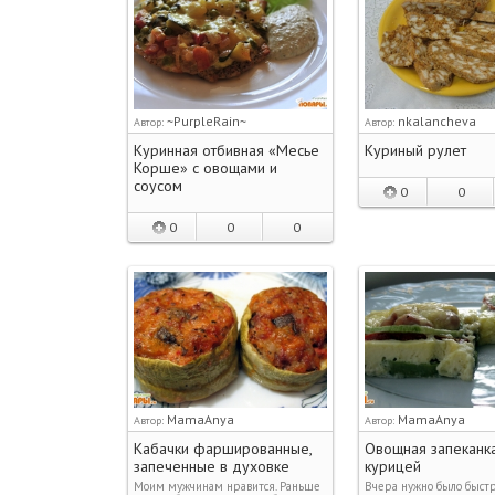
~PurpleRain~
nkalancheva
Автор:
Автор:
Куринная отбивная «Месье
Куриный рулет
Корше» с овощами и
соусом
0
0
0
0
0
MamaAnya
MamaAnya
Автор:
Автор:
Кабачки фаршированные,
Овощная запеканка
запеченные в духовке
курицей
Моим мужчинам нравится. Раньше
Вчера нужно было быст