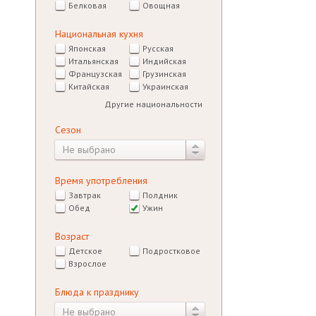
Белковая
Овощная
Национальная кухня
Японская
Русская
Итальянская
Индийская
Французская
Грузинская
Китайская
Украинская
Другие национальности
Сезон
Не выбрано
Время употребления
Завтрак
Полдник
Обед
Ужин
Возраст
Детское
Подростковое
Взрослое
Блюда к празднику
Не выбрано