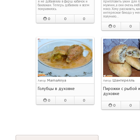
я не добавляла в фарш кабачок и
приготовить ужин для 
баклажан. Теперь добавила и всем
мужчин, а они очень лю
понравилось.
мясо. Хочу рассказать, ка
интересное блюдо у ме
получило…
0
0
0
0
0
MamaAnya
Шантерелль
Автор:
Автор:
Голубцы в духовке
Пирожки с рыбой и
духовке
0
0
0
0
0