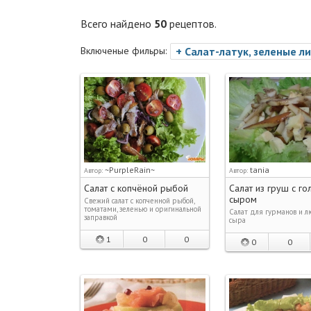
Всего найдено
50
рецептов.
Включеные фильры:
+ Салат-латук, зеленые л
~PurpleRain~
tania
Автор:
Автор:
Салат с копчёной рыбой
Салат из груш с г
сыром
Свежий салат с копченной рыбой,
томатами, зеленью и оригинальной
Салат для гурманов и 
заправкой
сыра
1
0
0
0
0