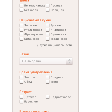
Диета
Вегетарианская
Постная
Белковая
Овощная
Национальная кухня
Японская
Русская
Итальянская
Индийская
Французская
Грузинская
Китайская
Украинская
Другие национальности
Сезон
Не выбрано
Время употребления
Завтрак
Полдник
Обед
Ужин
Возраст
Детское
Подростковое
Взрослое
Блюда к празднику