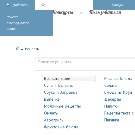
Добавить
Поиск
Повары
Рецепты
Конкурсы
Пользователи
Рецепт
Мастер-класс
Фото
→
Рецепты
Рецепты | Повары.ру
Все категории
Мясные блюда
Супы и бульоны
Салаты
Соусы и Заправки
Блюда из Круп
Выпечка
Десерты
Молочные рецепты
Напитки
Омлеты
Рецепты теста с
Аэрогриль
Пикники
Фруктовые блюда