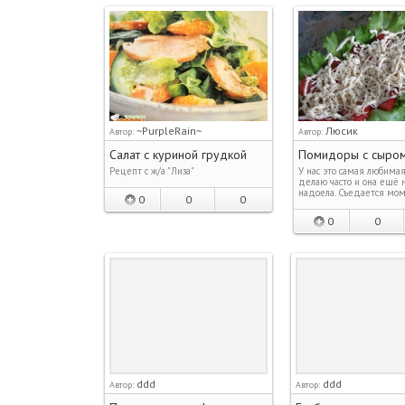
~PurpleRain~
Люсик
Автор:
Автор:
Салат с куриной грудкой
Помидоры с сыро
Рецепт с ж/а "Лиза"
У нас это самая любимая 
делаю часто и она ещё 
надоела. Съедается мом
0
0
0
0
0
ddd
ddd
Автор:
Автор: