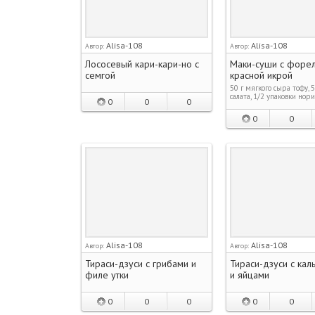
Alisa-108
Alisa-108
Автор:
Автор:
Лососевый кари-кари-но с
Маки-суши с форе
семгой
красной икрой
50 г мягкого сыра тофу, 5
салата, 1/2 упаковки нори,
0
0
0
0
0
Alisa-108
Alisa-108
Автор:
Автор:
Тираси-дзуси с грибами и
Тираси-дзуси с ка
филе утки
и яйцами
0
0
0
0
0