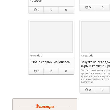
лососем
0
0
0
0
0
ddd
ddd
Автор:
Автор:
Рыба с соевым майонезом
Закуска из селедо
икры и копченой 
Это блюдо считается у 
0
0
0
традиционным нового
кушаньем, поскольку мн
икринок символизирует
потомство.
0
0
Фильтры