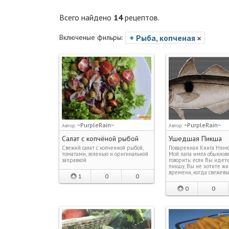
Всего найдено
14
рецептов.
Включеные фильры:
+ Рыба, копченая
~PurpleRain~
~PurpleRain~
Автор:
Автор:
Салат с копчёной рыбой
Ушедшая Пикша
Свежий салат с копченной рыбой,
Поваренная Книга Нян
томатами, зеленью и оригинальной
Мой папа имел обыкнов
заправкой
говорить: если Вы идет
пикшу, Вы не хотите жит
времени, когда свежев
1
0
0
0
0