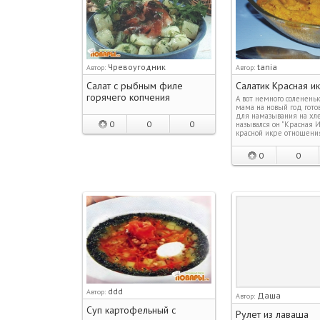
Чревоугодник
tania
Автор:
Автор:
Салат с рыбным филе
Салатик Красная и
горячего копчения
А вот немного соленень
мама на новый год готов
для намазывания на хле
0
0
0
назывался он "Красная И
красной икре отношени
0
0
ddd
Автор:
Даша
Автор:
Суп картофельный с
Рулет из лаваша