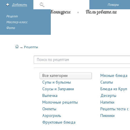
Добавить
Поиск
Повары
Рецепты
Конкурсы
Пользователи
Рецепт
Мастер-класс
Фото
→
Рецепты
Рецепты | Повары.ру
Все категории
Мясные блюда
Супы и бульоны
Салаты
Соусы и Заправки
Блюда из Круп
Выпечка
Десерты
Молочные рецепты
Напитки
Омлеты
Рецепты теста с
Аэрогриль
Пикники
Фруктовые блюда