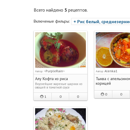
Всего найдено
5
рецептов.
Включеные фильры:
+ Рис белый, среднезерн
~PurpleRain~
Alenka1
Автор:
Автор:
Алу Кофта из риса
Тыква с апельсино
корицей
Вкуснейшие жареные шарики из
овощей в томатной соусе
0
0
1
0
0