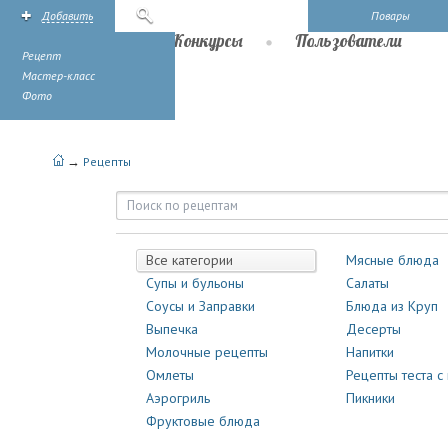
Добавить
Поиск
Повары
Рецепты
Конкурсы
Пользователи
Рецепт
Мастер-класс
Фото
→
Рецепты
Рецепты | Повары.ру
Все категории
Мясные блюда
Супы и бульоны
Салаты
Соусы и Заправки
Блюда из Круп
Выпечка
Десерты
Молочные рецепты
Напитки
Омлеты
Рецепты теста с
Аэрогриль
Пикники
Фруктовые блюда