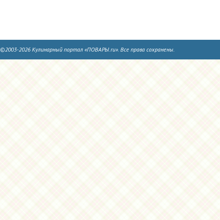
©2003-2026 Кулинарный портал «ПОВАРЫ.ru». Все права сохранены.