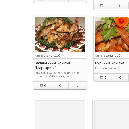
0
0
elena_110
elena_110
Автор:
Автор:
Запечённые крылья
Куриные крылья
"Маргарита"
Ну очень вкусно!
Это ТАК вкусно,что можно "язык
проглотить". Рекомендую!
0
0
0
0
1