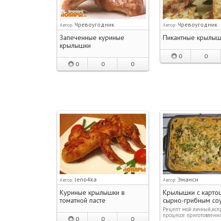
Чревоугодник
Чревоугодник
Автор:
Автор:
Запеченные куриные
Пикантные крылыш
крылышки
0
0
0
0
0
leno4ka
Эманси
Автор:
Автор:
Куриные крылышки в
Крылышки с карто
томатной пасте
сырно-грибным со
Рецепт мой личный,испр
процессе приготовлени
0
0
0