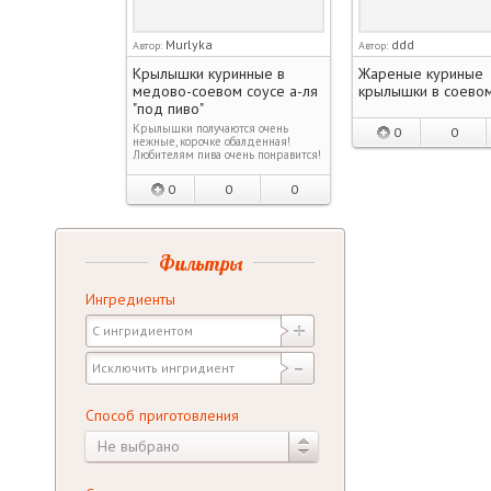
Murlyka
ddd
Автор:
Автор:
Крылышки куринные в
Жареные куриные
медово-соевом соусе а-ля
крылышки в соевом
"под пиво"
Крылышки получаются очень
0
0
нежные, корочке обалденная!
Любителям пива очень понравится!
0
0
0
Фильтры
Ингредиенты
Способ приготовления
Не выбрано