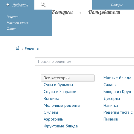
Добавить
Поиск
Повары
Рецепты
Конкурсы
Пользователи
Рецепт
Мастер-класс
Фото
→
Рецепты
Рецепты | Повары.ру
Все категории
Мясные блюда
Супы и бульоны
Салаты
Соусы и Заправки
Блюда из Круп
Выпечка
Десерты
Молочные рецепты
Напитки
Омлеты
Рецепты теста с
Аэрогриль
Пикники
Фруктовые блюда