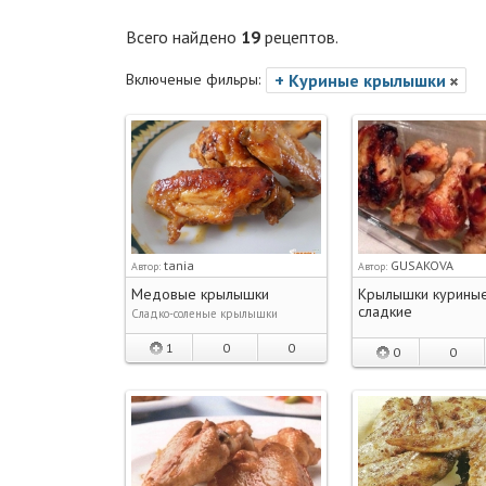
Всего найдено
19
рецептов.
Включеные фильры:
+ Куриные крылышки
tania
GUSAKOVA
Автор:
Автор:
Медовые крылышки
Крылышки куриные
сладкие
Сладко-соленые крылышки
1
0
0
0
0