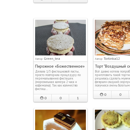
Green_tea
Tortinka12
Автор:
Автор:
Пирожное «Божественное»
Торт "Воздушный с
Делала 1/3 фисташковой пасты,
Всё давно хотела попроб
просто повторила процедуру по
приготовить такой тортик
перемалыванию фисташек
решилась сделать мужчи
(морозильная камера 2 часа и
февраля сладкий сюрпри
кофемолка). Так как количество
получился очень богатым
фисташ…
0
0
0
0
1