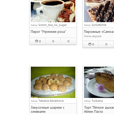
Green_tea_no_sugar
GUSAKOVA
Автор:
Автор:
Пирог "Утренняя роса"
Пирожные «Самоа
Очень вкусное
0
0
0
0
0
Tatiana Altukhova
Turkana
Автор:
Автор:
Закусочные шарики с
Торт "Лёгкое дыхан
оливками
Айлин Паста