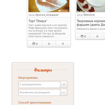
Ириска_младшая
BRASILIA
Автор:
Автор:
Торт "Опера"
Творожные корзинк
фаршем (диета Дю
Торт дивно вкусный и не простой.
Разве французы могут придумать
Получается вкусно и сытн
что-то легкое и в тоже время
изысканное? Не зря за авторство
0
0
этого торта столько лет …
0
0
9
Фильтры
Ингредиенты
Способ приготовления