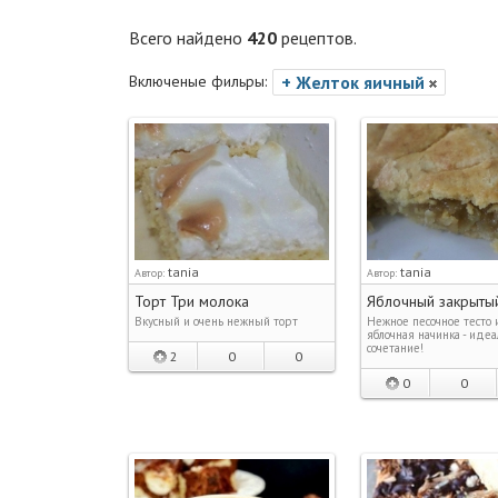
Всего найдено
420
рецептов.
Включеные фильры:
+ Желток яичный
tania
tania
Автор:
Автор:
Торт Три молока
Яблочный закрыты
Вкусный и очень нежный торт
Нежное песочное тесто 
яблочная начинка - иде
сочетание!
2
0
0
0
0