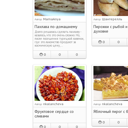
MamaAnya
Шантерелль
Автор:
Автор:
Пахлава по-домашнему
Пирожки с рыбой и
духовке
Долго решалась сделать пахлаву -
казалось, что это очень сложно. Но,
после посещения турецкой лавочки,
0
0
где это лакомство продают за
космическую цену,…
0
0
0
nkalancheva
nkalancheva
Автор:
Автор:
Фруктовое сердце со
Яблочный пирог с 
сливами
0
0
0
0
0