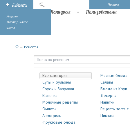
Добавить
Поиск
Повары
Рецепты
Конкурсы
Пользователи
Рецепт
Мастер-класс
Фото
→
Рецепты
Рецепты | Повары.ру
Все категории
Мясные блюда
Супы и бульоны
Салаты
Соусы и Заправки
Блюда из Круп
Выпечка
Десерты
Молочные рецепты
Напитки
Омлеты
Рецепты теста с
Аэрогриль
Пикники
Фруктовые блюда