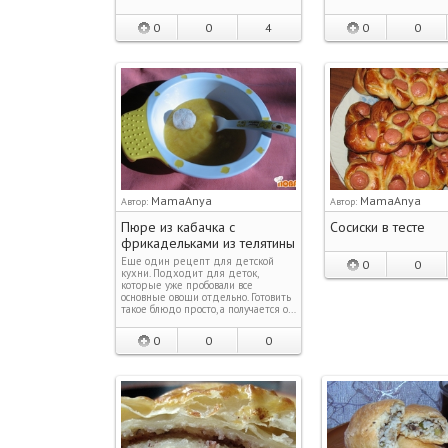
0
0
4
0
0
MamaAnya
MamaAnya
Автор:
Автор:
Пюре из кабачка с
Сосиски в тесте
фрикадельками из телятины
Еще один рецепт для детской
0
0
кухни. Подходит для деток,
которые уже пробовали все
основные овощи отдельно. Готовить
такое блюдо просто, а получается о…
0
0
0