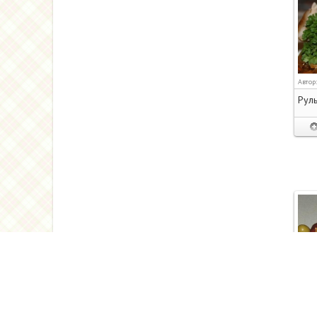
Автор
Руль
Автор
Заку