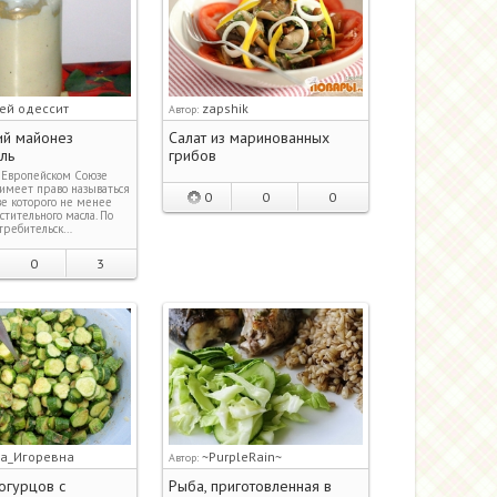
ей одессит
zapshik
Автор:
й майонез
Салат из маринованных
ль
грибов
в Европейском Союзе
имеет право называться
0
0
0
аве которого не менее
тительного масла. По
требительск…
0
3
а_Игоревна
~PurpleRain~
Автор:
 огурцов с
Рыба, приготовленная в