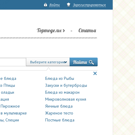
Войти
Зарегистрироваться
Тортоделы
Статьи
Выберите категорию
е блюда
Блюда из Рыбы
з Птицы
Закуски и бутерброды
 оладьи
Блюда из макарон
вация
Микроволновая кухня
и Пирожное
Яичные блюда
 в мультиварке
Жареное тесто
ы, Специи
Постные блюда