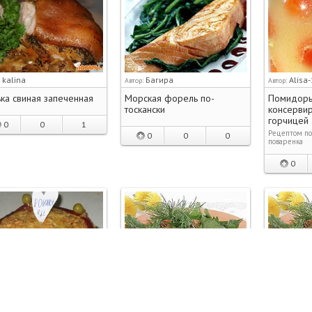
kalina
Багира
Alisa
:
Автор:
Автор:
ка свиная запеченная
Морская форель по-
Помидоры
тоскански
консерви
горчицей
0
0
1
Рецептом по
0
0
0
поваренка
0
best
ddd
ddd
:
Автор:
Автор:
сочный торт
Французский салат из
Французск