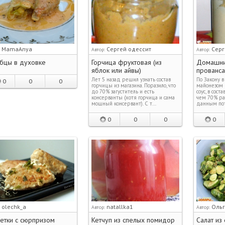
MamaAnya
Сергей одессит
Серг
:
Автор:
Автор:
убцы в духовке
Горчица фруктовая (из
Домашни
яблок или айвы)
прованса
Лет 5 назад решил узнать состав
По Закону 
0
0
0
горчицы из магазина. Поразило, что
майонезом 
до 70% загуститель и есть
соус, в сост
консерванты (хотя горчица и сама
чем 70% рас
мощный консервант). С т…
данным по
0
0
0
0
olechk_a
natallka1
Ольг
:
Автор:
Автор:
етки с сюрпризом
Кетчуп из спелых помидор
Салат из