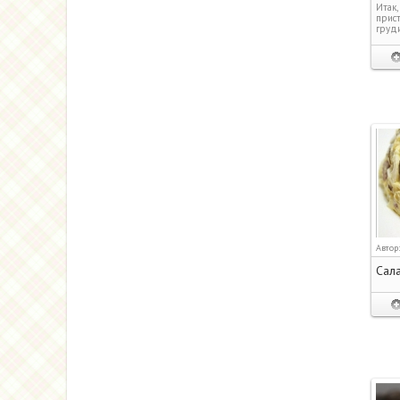
Итак,
прист
груди
Автор
Сала