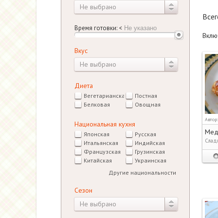
Не выбрано
Все
Время готовки:
<
Вклю
Вкус
Не выбрано
Диета
Вегетарианская
Постная
Белковая
Овощная
Автор
Национальная кухня
Мед
Японская
Русская
Слад
Итальянская
Индийская
Французская
Грузинская
Китайская
Украинская
Другие национальности
Сезон
Не выбрано