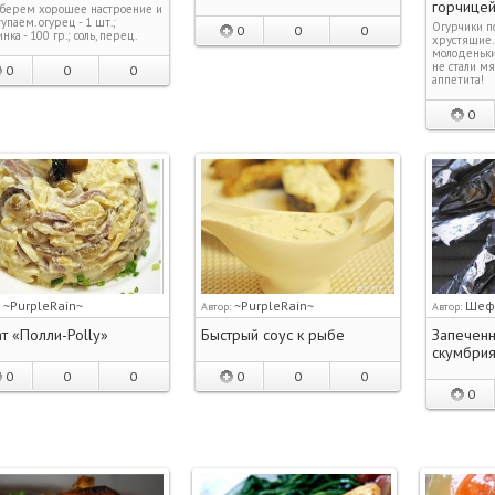
горчице
 берем хорошее настроение и
упаем. огурец - 1 шт.;
Огурчики по
0
0
0
нка - 100 гр.; соль, перец.
хрустящие. 
молоденьки
не стали мя
0
0
0
аппетита!
0
~PurpleRain~
~PurpleRain~
Шеф
:
Автор:
Автор:
т «Полли-Polly»
Быстрый соус к рыбе
Запеченн
скумбри
0
0
0
0
0
0
0