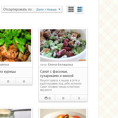
Отсортировать по :
Дате > Новые
aAnya
Елена Белашова
Автор:
из курицы
Салат с фасолью,
сухариками и кинзой
Рецепт салата я нашла в сети и
0
0
адаптировала под себя немного.
Салат готовлю только в постном
варианте.
0
0
3