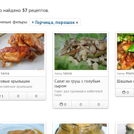
го найдено
57
рецептов.
ченые фильры:
+ Горчица, порошок
tania
tania
Mam
:
Автор:
Автор:
овые крылышки
Салат из груш с голубым
Шашлык 
сыром
ко-соленые крылышки
Салат для гурманов и любителей
0
сыра
1
0
0
0
0
0