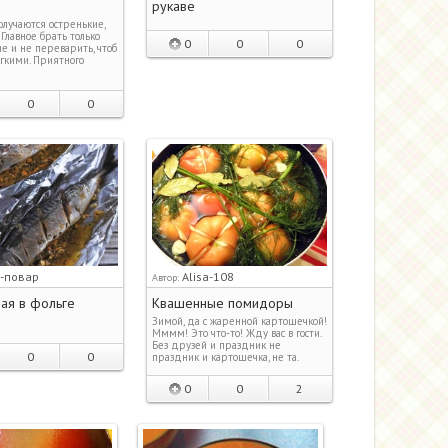
й
рукаве
лучаются остренькие,
Главное брать только
0
0
0
е и не переварить, чтоб
гкими. Приятного
0
0
-повар
Alisa-108
Автор:
ая в фольге
Квашенные помидоры
я
Зимой, да с жаренной картошечкой!
Мммм! Это что-то! Жду вас в гости.
Без друзей и праздник не
0
0
праздник и картошечка, не та.
0
0
2