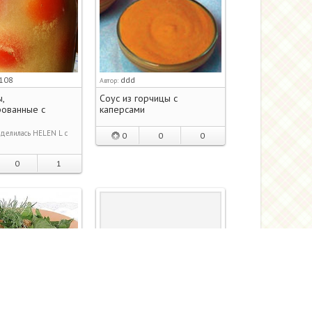
-108
ddd
Автор:
,
Соус из горчицы с
рованные с
каперсами
делилась HELEN L с
0
0
0
0
1
Murlyka
Автор:
ий весенний
Крылышки куринные в