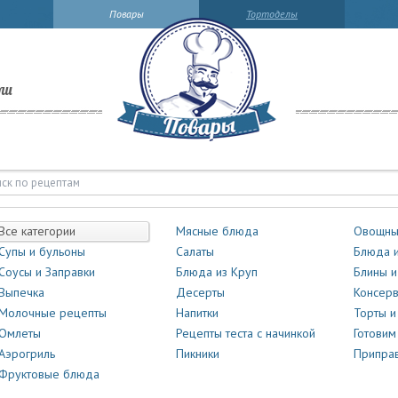
Повары
Тортоделы
ли
Все категории
Мясные блюда
Овощны
Супы и бульоны
Салаты
Блюда и
Соусы и Заправки
Блюда из Круп
Блины и
Выпечка
Десерты
Консер
Молочные рецепты
Напитки
Торты 
Омлеты
Рецепты теста с начинкой
Готовим
Аэрогриль
Пикники
Приправ
Фруктовые блюда