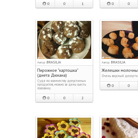
0
0
1
0
0
BRASILIA
BRASILIA
Автор:
Автор:
Пирожное "картошка"
Желешки молочны
(диета Дюканa)
Очень вкусный десерти
Cудя по количеству допустимых
продуктов, можно за день съесть
0
0
половину.
0
0
2