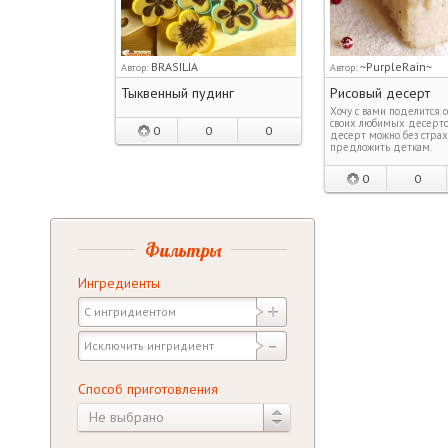
BRASILIA
~PurpleRain~
Автор:
Автор:
Тыквенный пудинг
Рисовый десерт
Хочу с вами поделится 
своих любимых десертов
0
0
0
десерт можно без страх
предложить деткам.
0
0
Фильтры
Ингредиенты
Способ приготовления
Не выбрано