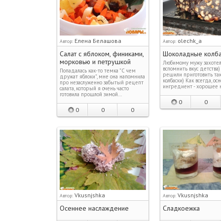
Елена Белашова
olechk_a
Автор:
Автор:
Салат с яблоком, финиками,
Шоколадные колба
морковью и петрушкой
Любимому мужу захотел
вспомнить вкус детства)
Попадалась как-то темка "С чем
решили приготовить та
дружат яблоки", мне она напомнила
колбаски) Как всегда, ос
про незаслуженно забытый рецепт
ингредиент - хорошее 
салата, который я очень часто
готовила прошлой зимой…
0
0
0
0
0
Vkusnjshka
Vkusnjshka
Автор:
Автор:
Осеннее наслаждение
Сладкоежка