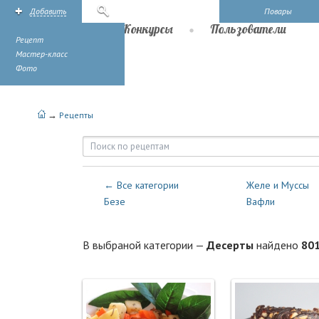
Добавить
Поиск
Повары
Рецепты
Конкурсы
Пользователи
Рецепт
Мастер-класс
Фото
→
Рецепты
Рецепты — Десерты | Повары.
← Все категории
Желе и Муссы
Безе
Вафли
В выбраной категории —
Десерты
найдено
80