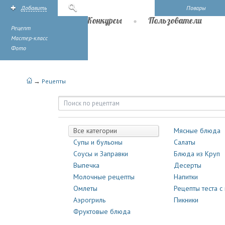
Добавить
Поиск
Повары
Рецепты
Конкурсы
Пользователи
Рецепт
Мастер-класс
Фото
→
Рецепты
Рецепты | Повары.ру
Все категории
Мясные блюда
Супы и бульоны
Салаты
Соусы и Заправки
Блюда из Круп
Выпечка
Десерты
Молочные рецепты
Напитки
Омлеты
Рецепты теста с
Аэрогриль
Пикники
Фруктовые блюда