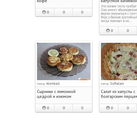
кофе
капустной начинко
Это соевое тесто требуе
Оно имеет обыкновение
0
0
0
вкусно получаться с трет
Вкус у блинов достойный,
когда полежат в хо…
0
0
Alenka1
Sofialan
Автор:
Автор:
Сырники с лимонной
Салат из капусты с
цедрой и изюмом
болгарским перце
0
0
0
0
0