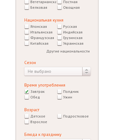
Вегетарианская
Постная
Белковая
Овощная
Национальная кухня
Японская
Русская
Итальянская
Индийская
Французская
Грузинская
Китайская
Украинская
Другие национальности
Сезон
Не выбрано
Время употребления
Завтрак
Полдник
Обед
Ужин
Возраст
Детское
Подростковое
Взрослое
Блюда к празднику