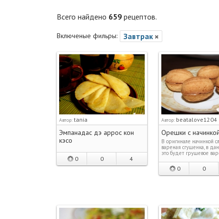
Всего найдено
659
рецептов.
Включеные фильры:
Завтрак
tania
beatalove1204
Автор:
Автор:
Эмпанадас дэ аррос кон
Орешки с начинко
кэсо
В оригинале начинкой с
вареная сгущенка, в да
это будет грушевое вар
0
0
4
0
0