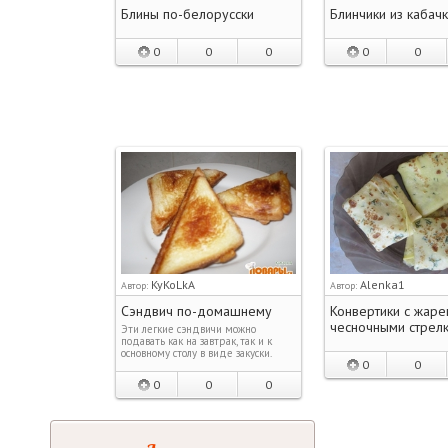
Блины по-белорусски
Блинчики из кабач
0
0
0
0
0
KyKoLkA
Alenka1
Автор:
Автор:
Сэндвич по-домашнему
Конвертики с жар
чесночными стрел
Эти легкие сэндвичи можно
подавать как на завтрак, так и к
основному столу в виде закуски.
0
0
0
0
0