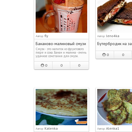
fly
leno4ka
Автор:
Автор:
Бананово-малиновый смузи
Бутербродик на за
Смузи - это напиток из фруктового
пюре и сока. Банан и малина - очень
0
0
удачное сочетания для смузи.
0
0
0
Katenka
Alenka1
Автор:
Автор: