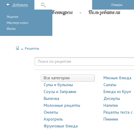
Добавить
Поиск
Повары
Рецепты
Конкурсы
Пользователи
Рецепт
Мастер-класс
Фото
→
Рецепты
Рецепты | Повары.ру
Все категории
Мясные блюда
Супы и бульоны
Салаты
Соусы и Заправки
Блюда из Круп
Выпечка
Десерты
Молочные рецепты
Напитки
Омлеты
Рецепты теста с
Аэрогриль
Пикники
Фруктовые блюда