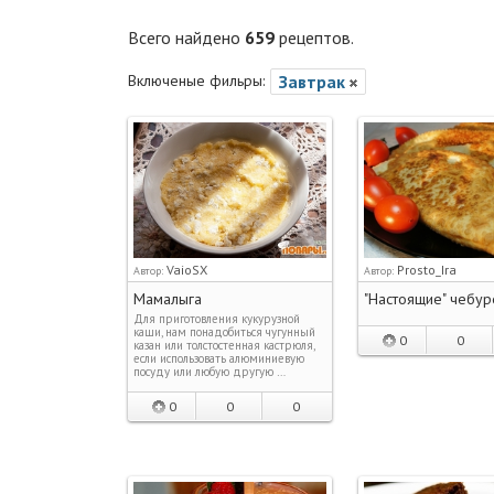
Всего найдено
659
рецептов.
Включеные фильры:
Завтрак
VaioSX
Prosto_Ira
Автор:
Автор:
Мамалыга
"Настоящие" чебур
Для приготовления кукурузной
каши, нам понадобиться чугунный
0
0
казан или толстостенная кастрюля,
если использовать алюминиевую
посуду или любую другую …
0
0
0