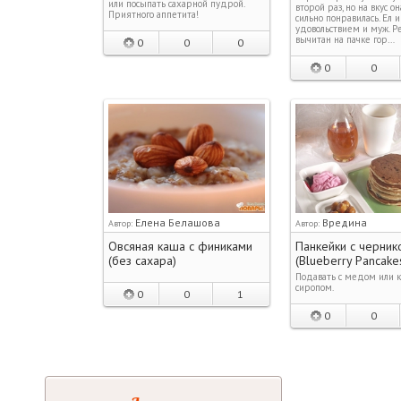
или посыпать сахарной пудрой.
второй раз, но на вкус о
Приятного аппетита!
сильно понравилась. Ел и
удовольствием и муж. Р
вычитан на пачке гор…
0
0
0
0
0
Елена Белашова
Вредина
Автор:
Автор:
Овсяная каша с финиками
Панкейки с черник
(без сахара)
(Blueberry Pancake
Подавать с медом или 
сиропом.
0
0
1
0
0