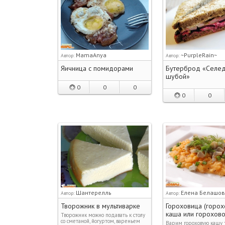
MamaAnya
~PurpleRain~
Автор:
Автор:
Яичница с помидорами
Бутерброд «Селед
шубой»
0
0
0
0
0
Шантерелль
Елена Белашо
Автор:
Автор:
Творожник в мультиварке
Гороховица (горох
каша или горохов
Творожник можно подавать к столу
со сметаной, йогуртом, вареньем
Варим гороховую кашу 