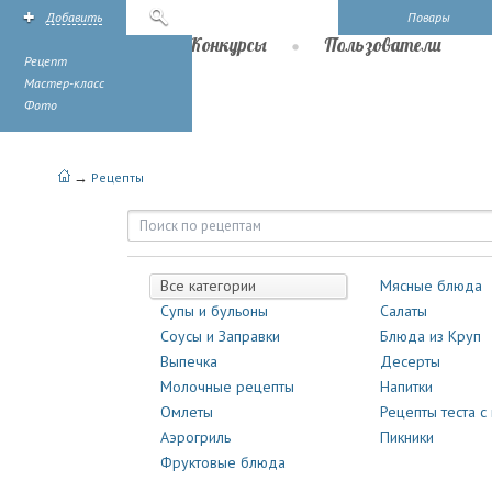
Добавить
Поиск
Повары
Рецепты
Конкурсы
Пользователи
Рецепт
Мастер-класс
Фото
→
Рецепты
Рецепты | Повары.ру
Все категории
Мясные блюда
Супы и бульоны
Салаты
Соусы и Заправки
Блюда из Круп
Выпечка
Десерты
Молочные рецепты
Напитки
Омлеты
Рецепты теста с
Аэрогриль
Пикники
Фруктовые блюда