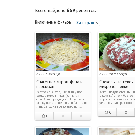
Всего найдено
659
рецептов.
Включеные фильры:
Завтрак
olechk_a
MamaAnya
Автор:
Автор:
Спагетти с сыром фета и
Свекольные кексы 
пармезан
микроволновке
Завтрак в выходные дни у нас
Кексы получаются пышн
всегда готовит муж (вот такая
радует. Легко и быстро г
семейная традиция). Чаще всего
Хорошо готовить их утро
мы кушаем спагетти или блюда из
умылись - завтрак готов.
яиц. Сегодня предлагаю поп…
0
0
0
0
0