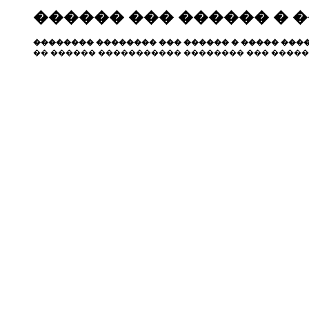
������ ��� ������ � 
�������� �������� ��� ������ � ����� ����
�� ������ ����������� �������� ��� �����