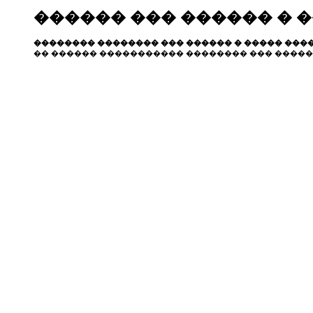
������ ��� ������ � 
�������� �������� ��� ������ � ����� ����
�� ������ ����������� �������� ��� �����