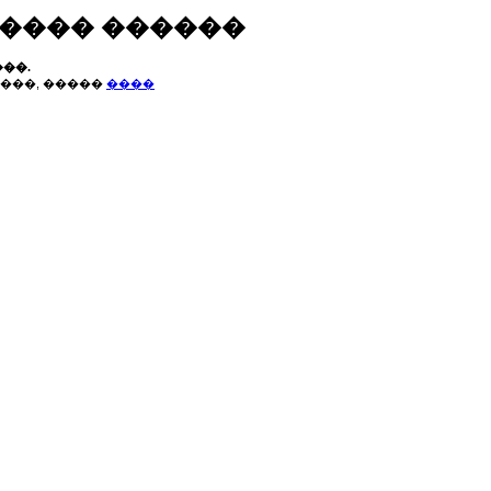
����� ������
��.
���, �����
����