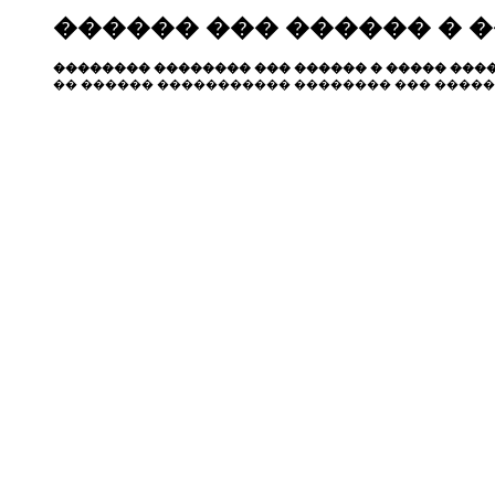
������ ��� ������ � 
�������� �������� ��� ������ � ����� ����
�� ������ ����������� �������� ��� �����