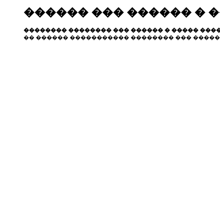
������ ��� ������ � 
�������� �������� ��� ������ � ����� ����
�� ������ ����������� �������� ��� �����