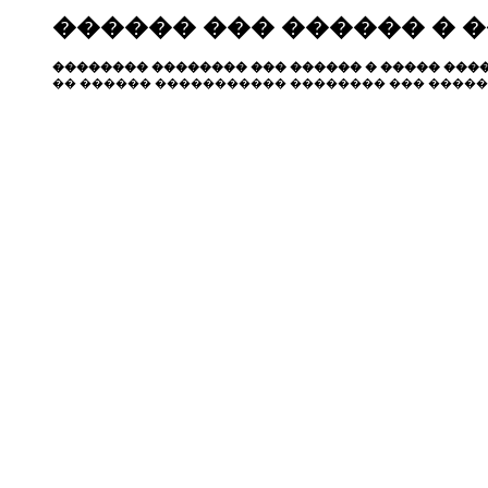
������ ��� ������ � 
�������� �������� ��� ������ � ����� ����
�� ������ ����������� �������� ��� �����