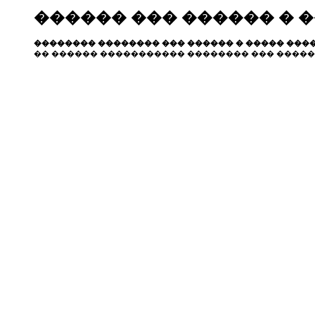
������ ��� ������ � 
�������� �������� ��� ������ � ����� ����
�� ������ ����������� �������� ��� �����