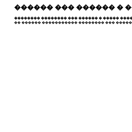
������ ��� ������ � 
�������� �������� ��� ������ � ����� ����
�� ������ ����������� �������� ��� �����