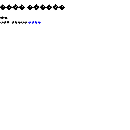
����� ������
��.
���, �����
����