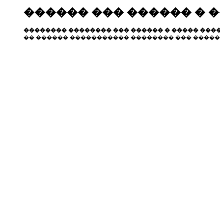
������ ��� ������ � 
�������� �������� ��� ������ � ����� ����
�� ������ ����������� �������� ��� �����